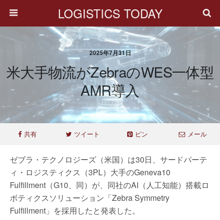
LOGISTICS TODAY
2025年7月31日
米大手物流がZebraのWES一体型
AMR導入
共有
ツイート
ピン
メール
ゼブラ・テクノロジーズ（米国）は30日、サードパーテ
ィ・ロジスティクス（3PL）大手のGeneva10
Fulfillment（G10、同）が、同社のAI（人工知能）搭載ロ
ボティクスソリューション「Zebra Symmetry
Fulfillment」を採用したと発表した。