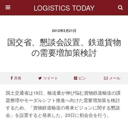
LOGISTICS TODAY
2012年3月21日
国交省、懇談会設置、鉄道貨物
の需要増加策検討
共有
ツイート
ピン
メール
国土交通省は19日、輸送量が伸び悩む貨物鉄道輸送の課
題整理やモーダルシフト推進へ向けた需要増加策を検討
するため、「貨物鉄道輸送の将来ビジョンに関する懇談
会」を設置すると発表した。23日に初会合を行う。