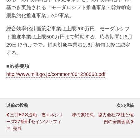
基づき実施される「モーダルシフト推進事業・幹線輸送
網集約化推進事業」の2事業。
総合効率化計画策定事業は上限200万円、モーダルシフ
ト推進事業は上限500万円まで補助する。応募期間は6月
29日17時までで、補助対象事業者は8月初旬以降に認定
する。
■応募要項
http://www.mlit.go.jp/common/001236060.pdf
以前の投稿
次の投稿
三井E&S造船、省エネシリ
味の素物流、協力会社73社と恒
ーズ27番船｢セインツソフィ
例の全国会議
ア｣完成