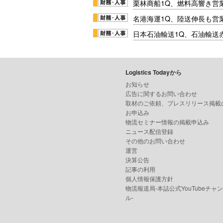
栗林商船1Q、燃料高響き営
名港海運1Q、陸送伸長も営業
日本石油輸送1Q、石油輸送
Logistics Todayから
お知らせ
広告に関するお問い合わせ
取材のご依頼、プレスリリース掲載
お申込み
物流セミナー情報の掲載申込み
ニュース配信登録
その他のお問い合わせ
運営
決算公告
記事の利用
個人情報保護方針
物流報道局-本誌公式YouTubeチャ
ル-