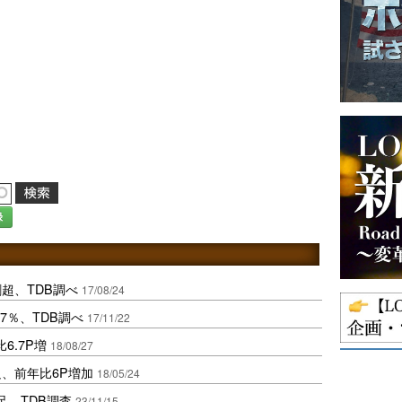
録
超、TDB調べ
17/08/24
7％、TDB調べ
17/11/22
6.7P増
18/08/27
足、前年比6P増加
18/05/24
足、TDB調査
23/11/15