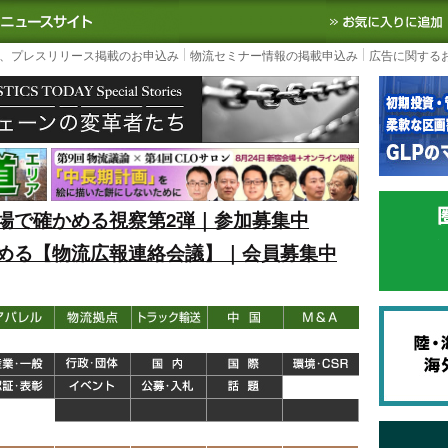
S TODAY｜国内最大の物流ニュースサイト
3PL, SCMなど国内外の最新の物流
、プレスリリース掲載のお申込み
物流セミナー情報の掲載申込み
広告に関する
場で確かめる視察第2弾｜参加募集中
める【物流広報連絡会議】｜会員募集中