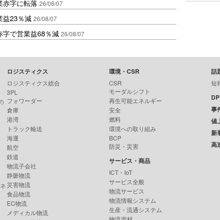
業赤字に転落
26/08/07
益23％減
26/08/07
赤字で営業益68％減
26/08/07
ロジスティクス
環境・CSR
話
ロジスティクス総合
CSR
短
モーダルシフト
3PL
D
フォワーダー
再生可能エネルギー
の
事
倉庫
安全
港湾
燃料
値
トラック輸送
環境への取り組み
新
海運
BCP
高
防災・災害
航空
鉄道
サービス・商品
物流子会社
ICT・IoT
静脈物流
サービス全般
災害物流
ンネ
物流サービス
食品物流
物流情報システム
EC物流
生産・流通システム
メディカル物流
物流資材