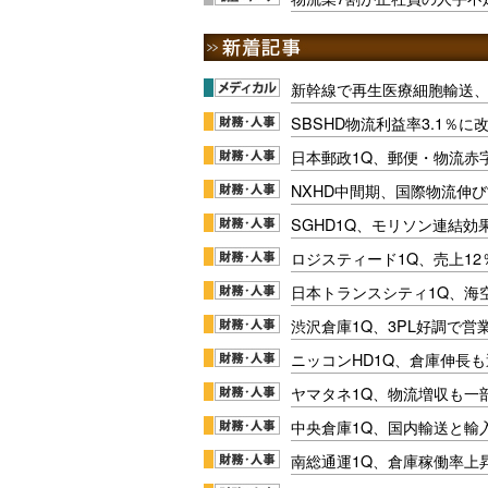
新幹線で再生医療細胞輸送
SBSHD物流利益率3.1％
日本郵政1Q、郵便・物流赤
NXHD中間期、国際物流伸び
SGHD1Q、モリソン連結効
ロジスティード1Q、売上1
日本トランスシティ1Q、海
渋沢倉庫1Q、3PL好調で営
ニッコンHD1Q、倉庫伸長
ヤマタネ1Q、物流増収も一
中央倉庫1Q、国内輸送と輸
南総通運1Q、倉庫稼働率上