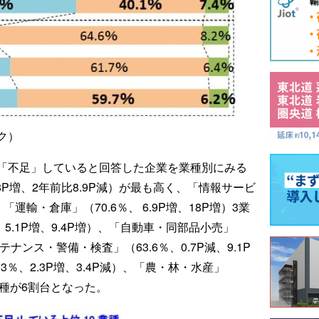
ク）
「不足」していると回答した企業を業種別にみる
.8P増、2年前比8.9P減）が最も高く、「情報サービ
）、「運輸・倉庫」（70.6％、 6.9P増、18P増）3業
、5.1P増、9.4P増）、「自動車・同部品小売」
ンテナンス・警備・検査」（63.6％、0.7P減、9.1P
3％、2.3P増、3.4P減）、「農・林・水産」
の5業種が6割台となった。