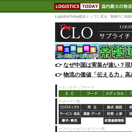
LOGISTIC
LogisticsToday総合トップに戻る
取材のご依頼
👉️
なぜ中国は実装が速い？現
👉️
物流の価値「伝える力」高
ピックアップテーマ
テーマ一覧
スペシャルコンテンツ一覧