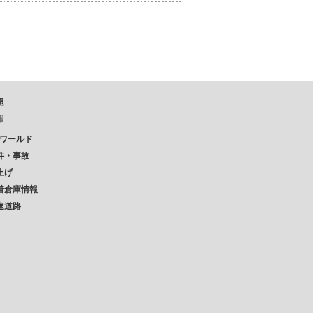
題
報
Pワールド
件・事故
上げ
着倉庫情報
速道路