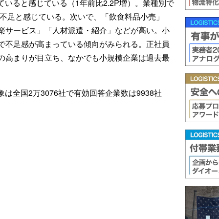
ていると感じている（1年前比2.2P増）。業種別で
増）が不足と感じている。次いで、「飲食料品小売」
楽サービス」「人材派遣・紹介」などが高い。小
で不足感が高まっている傾向がみられる。正社員
の高まりが目立ち、なかでも小規模企業は過去最
対象は全国2万3076社で有効回答企業数は9938社