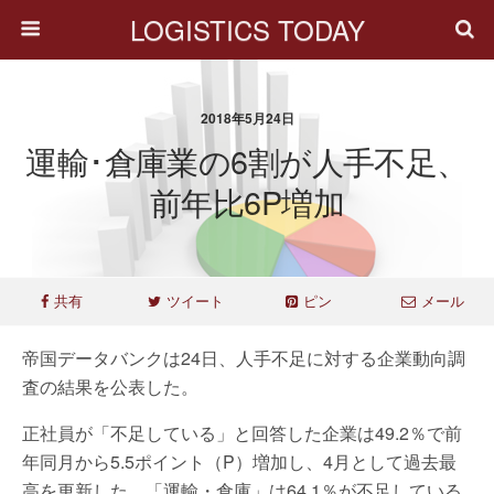
LOGISTICS TODAY
2018年5月24日
運輸･倉庫業の6割が人手不足、
前年比6P増加
共有
ツイート
ピン
メール
帝国データバンクは24日、人手不足に対する企業動向調
査の結果を公表した。
正社員が「不足している」と回答した企業は49.2％で前
年同月から5.5ポイント（P）増加し、4月として過去最
高を更新した。「運輸・倉庫」は64.1％が不足している