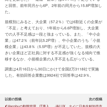
と回答。前年同月から6P、2年前の同月から15.8P増加し
た。
規模別にみると、大企業（57.2％）では6割近くの企業が
「不足」と考えており、1年前から6.6P増加し、大企業
での人手不足感は一段と強まっている。また、「中小企
業」は47.2％（前年比5.2P増）、中小企業のうち「小規
模企業」は43.8％（5.5P増）が不足していた。規模の大
きい企業ほど正社員に対する不足感が強くなる傾向で推
移するなか、小規模企業の人手不足も広がっている。
調査は4月16日から30日にかけて全国2万3118社で実施
した。有効回答企業数は9924社で回答率は42.9％。
以前の投稿
次の投稿
Hacobuの動態管理、IT導入
JALUX、タイに日本生鮮卸売市