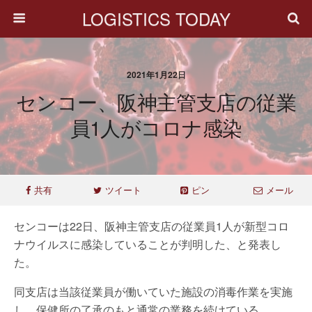
LOGISTICS TODAY
2021年1月22日
センコー、阪神主管支店の従業
員1人がコロナ感染
共有
ツイート
ピン
メール
センコーは22日、阪神主管支店の従業員1人が新型コロ
ナウイルスに感染していることが判明した、と発表し
た。
同支店は当該従業員が働いていた施設の消毒作業を実施
し、保健所の了承のもと通常の業務を続けている。