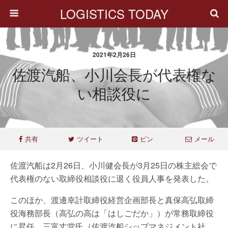
LOGISTICS TODAY
2021年2月26日
佐渡汽船、小川会長が代表権な
い相談役に
共有
ツイート
ピン
メール
佐渡汽船は2月26日、小川健会長が3月25日の株主総会で
代表権のない取締役相談役に退く役員人事を発表した。
このほか、渡邊幸計取締役経営企画部長と真保高弘取締
役海務部長（高弘の高は「はしごだか」）が常務取締役
に昇任、三富丈堂氏（佐渡汽船シップマネジメント社