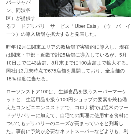
バージャパ
ン、同渋谷
区）が提供す
るフードデリバリーサービス「Uber Eats」（ウーバーイ
ーツ）の導入店舗を拡大すると発表した。
昨年12月に関東エリアの数店舗で実験的に導入し、現在
は関東・中部・近畿で計25店舗に導入しているが、5月
10日までに43店舗、8月末までに100店舗まで拡大する。
同社は3月末時点で675店舗を展開しており、全店舗の
15％程度に当たる。
ローソンストア100は、生鮮食品を扱うスーパーマーケ
ットと、生活用品を扱う100円ショップの要素を兼ね備
えたコンビニエンスストアで、コロナ禍では通常のフー
ドデリバリーに加えて、自宅での調理に使用する食材に
ついてもデリバリーのニーズが高まっていると判断し
た。事前に予約が必要なネットスーパーなどよりも、利