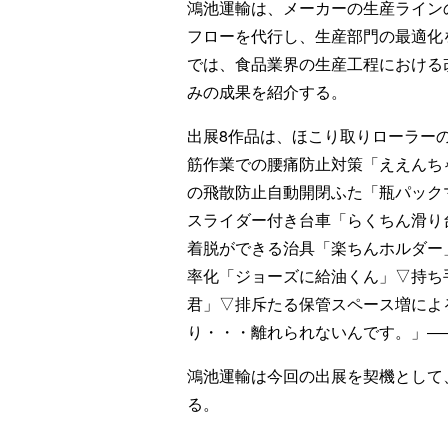
鴻池運輸は、メーカーの生産ライン
フローを代行し、生産部門の最適化
では、食品業界の生産工程における
みの成果を紹介する。
出展8作品は、ほこり取りローラー
筋作業での腰痛防止対策「ええんち
の飛散防止自動開閉ふた「瓶パック
スライダー付き台車「らくちん滑り
着脱ができる治具「楽ちんホルダー
率化「ジョーズに給油くん」▽持ち
君」▽排斥たる保管スペース増によ
り・・・離れられないんです。」―
鴻池運輸は今回の出展を契機として
る。