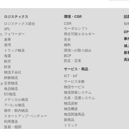
ロジスティクス
環境・CSR
話
ロジスティクス総合
CSR
短
モーダルシフト
3PL
D
フォワーダー
再生可能エネルギー
の
事
倉庫
安全
港湾
燃料
値
トラック輸送
環境への取り組み
新
海運
BCP
高
防災・災害
航空
鉄道
サービス・商品
物流子会社
ICT・IoT
静脈物流
サービス全般
災害物流
ンネ
物流サービス
食品物流
物流情報システム
EC物流
生産・流通システム
メディカル物流
物流資材
アパレル物流
物流機器
都市・館内物流
物流関連商品
スタートアップ･ベンチャー
新商品
利用運送
トラック
貿易・税関