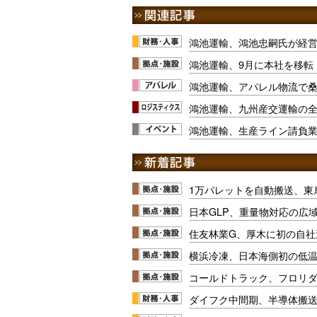
鴻池運輸、鴻池忠嗣氏が経
鴻池運輸、9月に本社を移転
鴻池運輸、アパレル物流で
鴻池運輸、九州産交運輸の
鴻池運輸、生産ライン請負業
1万パレットを自動搬送、東
日本GLP、重量物対応の広
住友林業G、厚木に初の自社
横浜冷凍、日本海側初の低
コールドトラック、フロリ
ダイフク中間期、半導体搬