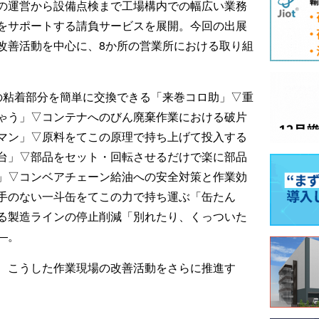
の運営から設備点検まで工場構内での幅広い業務
をサポートする請負サービスを展開。今回の出展
改善活動を中心に、8か所の営業所における取り組
の粘着部分を簡単に交換できる「来巻コロ助」▽重
ゃう」▽コンテナへのびん廃棄作業における破片
マン」▽原料をてこの原理で持ち上げて投入する
台」▽部品をセット・回転させるだけで楽に部品
」▽コンベアチェーン給油への安全対策と作業効
手のない一斗缶をてこの力で持ち運ぶ「缶たん
る製造ラインの停止削減「別れたり、くっついた
―。
、こうした作業現場の改善活動をさらに推進す