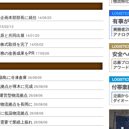
営企画本部部長に就任
14/06/20
15/02/13
桑原と共同出展
14/01/20
全株式取得を完了
14/05/02
務の改善成果をPR
17/09/26
扇島に冷凍倉庫
26/08/06
域拠点が厚木に完成
26/08/06
運営型物流拠点
26/08/06
温物流拠点を長岡に
26/08/06
ダに低温物流拠点
26/08/06
送需要で業績上振れ
26/08/06