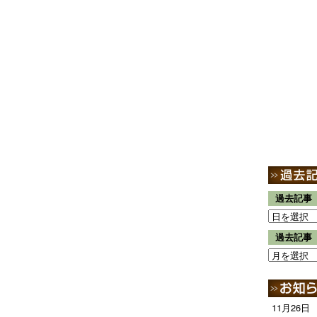
過去記事
過去記事
11月26日