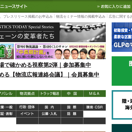
S TODAY｜国内最大の物流ニュースサイト
3PL, SCMなど国内外の最新の物流
、プレスリリース掲載のお申込み
物流セミナー情報の掲載申込み
広告に関する
場で確かめる視察第2弾｜参加募集中
める【物流広報連絡会議】｜会員募集中