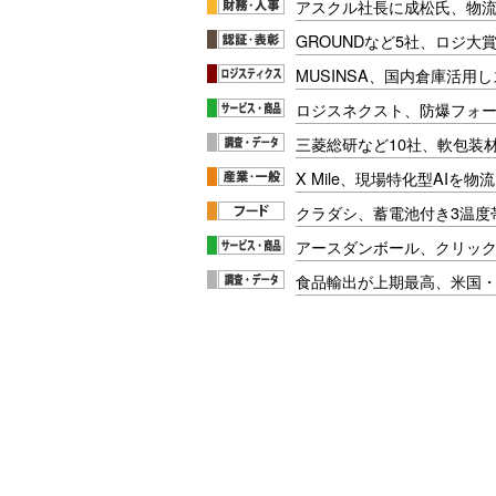
アスクル社長に成松氏、物
GROUNDなど5社、ロジ大
MUSINSA、国内倉庫活用
ロジスネクスト、防爆フォ
三菱総研など10社、軟包装
X Mile、現場特化型AIを
クラダシ、蓄電池付き3温度
アースダンボール、クリッ
食品輸出が上期最高、米国