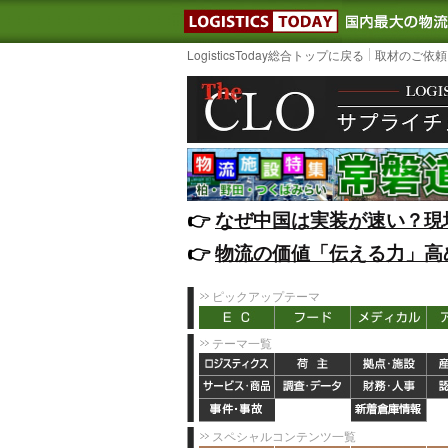
LOGISTIC
LogisticsToday総合トップに戻る
取材のご依頼
👉️
なぜ中国は実装が速い？現
👉️
物流の価値「伝える力」高
ピックアップテーマ
テーマ一覧
スペシャルコンテンツ一覧