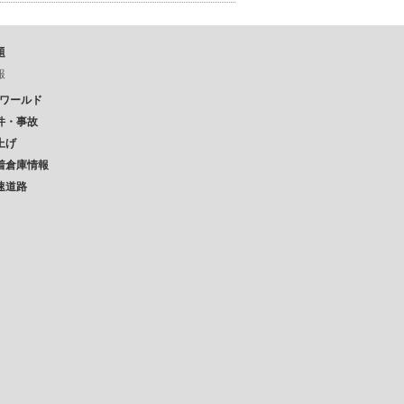
題
報
Pワールド
件・事故
上げ
着倉庫情報
速道路