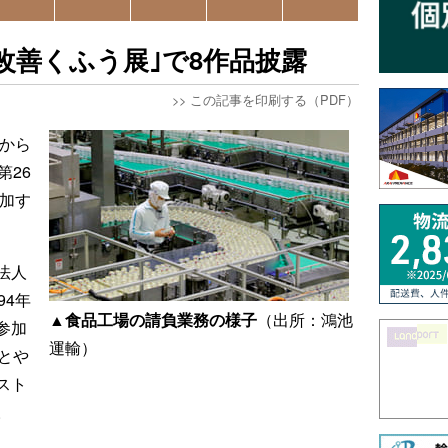
改善くふう展｣で8作品披露
>>
この記事を印刷する（PDF）
日から
第26
参加す
法人
94年
▲食品工場の請負業務の様子
（出所：鴻池
参加
運輸）
とや
スト
。