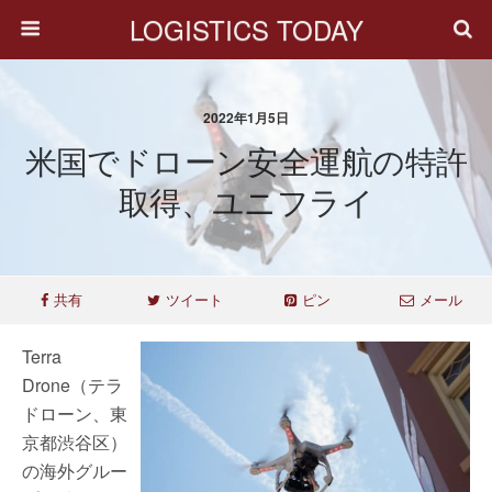
LOGISTICS TODAY
2022年1月5日
米国でドローン安全運航の特許
取得、ユニフライ
共有
ツイート
ピン
メール
Terra
Drone（テラ
ドローン、東
京都渋谷区）
の海外グルー