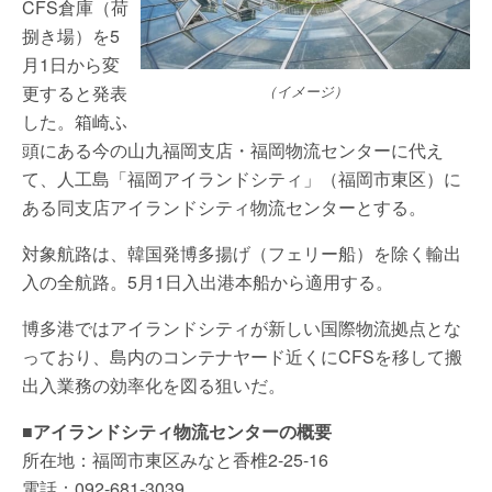
CFS倉庫（荷
捌き場）を5
月1日から変
更すると発表
（イメージ）
した。箱崎ふ
頭にある今の山九福岡支店・福岡物流センターに代え
て、人工島「福岡アイランドシティ」（福岡市東区）に
ある同支店アイランドシティ物流センターとする。
対象航路は、韓国発博多揚げ（フェリー船）を除く輸出
入の全航路。5月1日入出港本船から適用する。
博多港ではアイランドシティが新しい国際物流拠点とな
っており、島内のコンテナヤード近くにCFSを移して搬
出入業務の効率化を図る狙いだ。
■アイランドシティ物流センターの概要
所在地：福岡市東区みなと香椎2-25-16
電話：092-681-3039