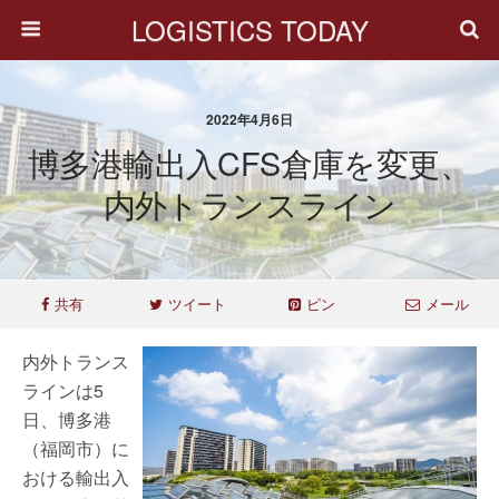
LOGISTICS TODAY
2022年4月6日
博多港輸出入CFS倉庫を変更、
内外トランスライン
共有
ツイート
ピン
メール
内外トランス
ラインは5
日、博多港
（福岡市）に
おける輸出入