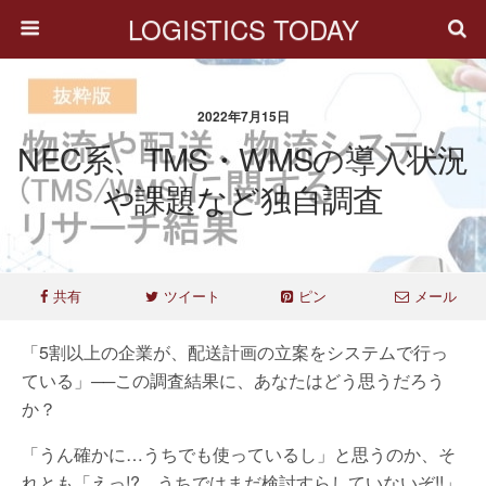
LOGISTICS TODAY
2022年7月15日
NEC系、TMS・WMSの導入状況
や課題など独自調査
共有
ツイート
ピン
メール
「5割以上の企業が、配送計画の立案をシステムで行っ
ている」──この調査結果に、あなたはどう思うだろう
か？
「うん確かに…うちでも使っているし」と思うのか、そ
れとも「えっ!?、うちではまだ検討すらしていないぞ!!」