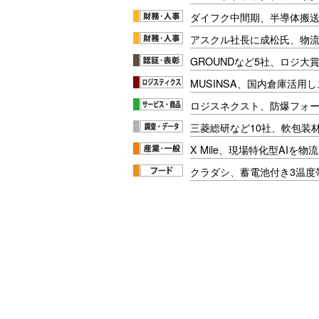
ダイフク中間期、半導体搬
アスクル社長に成松氏、物
GROUNDなど5社、ロジ大
MUSINSA、国内倉庫活用
ロジスネクスト、防爆フォ
三菱総研など10社、軟包装
X Mile、現場特化型AIを
クラダシ、蓄電池付き3温度