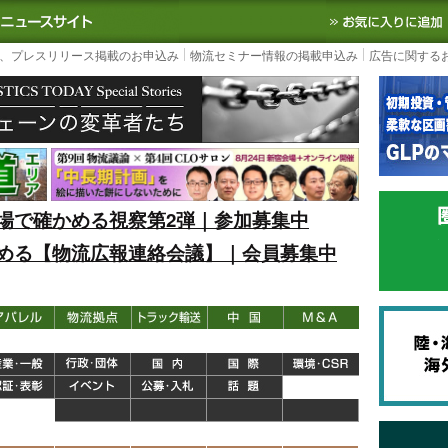
S TODAY｜国内最大の物流ニュースサイト
3PL, SCMなど国内外の最新の物流
、プレスリリース掲載のお申込み
物流セミナー情報の掲載申込み
広告に関する
場で確かめる視察第2弾｜参加募集中
める【物流広報連絡会議】｜会員募集中