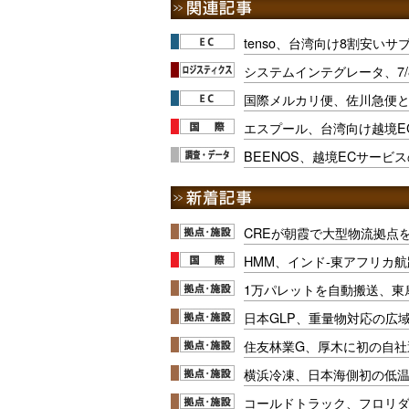
tenso、台湾向け8割安い
システムインテグレータ、7
国際メルカリ便、佐川急便
エスプール、台湾向け越境E
BEENOS、越境ECサービ
CREが朝霞で大型物流拠点
HMM、インド-東アフリカ航
1万パレットを自動搬送、東
日本GLP、重量物対応の広
住友林業G、厚木に初の自社
横浜冷凍、日本海側初の低
コールドトラック、フロリ