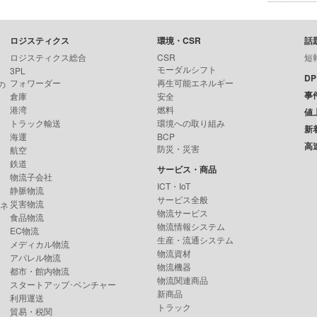
ロジスティクス
環境・CSR
話
ロジスティクス総合
CSR
短
モーダルシフト
3PL
D
フォワーダー
再生可能エネルギー
の
事
倉庫
安全
港湾
燃料
値
トラック輸送
環境への取り組み
新
海運
BCP
高
防災・災害
航空
鉄道
サービス・商品
物流子会社
ICT・IoT
静脈物流
サービス全般
災害物流
ンネ
物流サービス
食品物流
物流情報システム
EC物流
生産・流通システム
メディカル物流
物流資材
アパレル物流
物流機器
都市・館内物流
物流関連商品
スタートアップ･ベンチャー
新商品
利用運送
トラック
貿易・税関