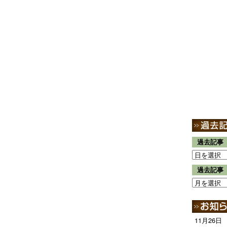
過去記事
過去記事
11月26日