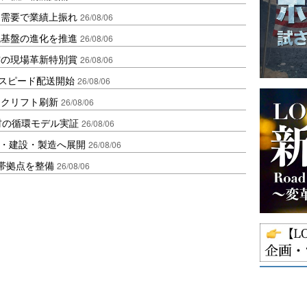
送需要で業績上振れ
26/08/06
流基盤の進化を推進
26/08/06
賞の現場革新特別賞
26/08/06
しスピード配送開始
26/08/06
ークリフト刷新
26/08/06
材の循環モデル実証
26/08/06
物流・建設・製造へ展開
26/08/06
帯拠点を整備
26/08/06