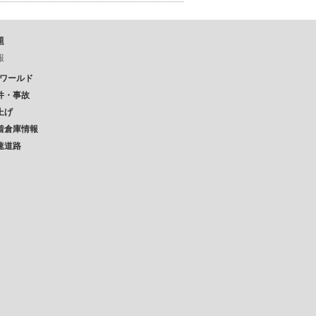
題
報
Pワールド
件・事故
上げ
着倉庫情報
速道路