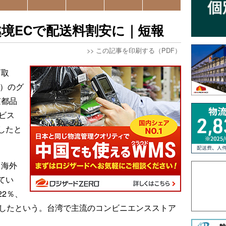
越境ECで配送料割安に｜短報
>>
この記事を印刷する（PDF）
商取
ス）のグ
京都品
ビス
したと
る海外
てい
2％、
現したという。台湾で主流のコンビニエンスストア