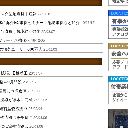
サブスク型配送料｜短報
22/07/19
/8に海外EC事例セミナー、配送事例など紹介
10/06/17
と台湾向け越境取引強化
25/03/07
Cサービス強化へ
19/12/05
スの海外ユーザー600万人
25/02/03
を拡張、B棟着工
26/08/07
路を9月開設
26/08/07
扇島に冷凍倉庫
26/08/06
域拠点が厚木に完成
26/08/06
運営型物流拠点
26/08/06
温物流拠点を長岡に
26/08/06
ダに低温物流拠点
26/08/06