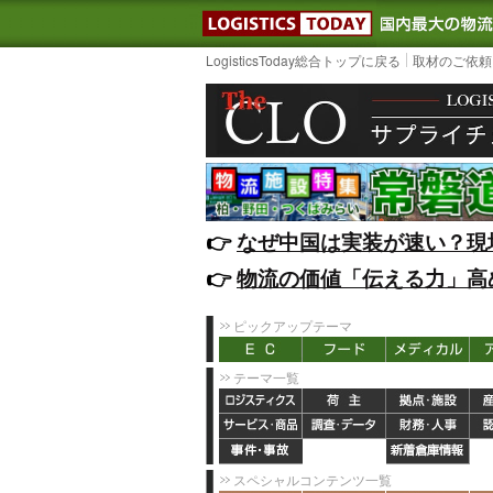
LOGISTIC
LogisticsToday総合トップに戻る
取材のご依頼
👉️
なぜ中国は実装が速い？現
👉️
物流の価値「伝える力」高
ピックアップテーマ
テーマ一覧
スペシャルコンテンツ一覧