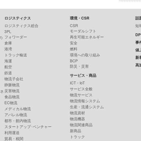
ロジスティクス
環境・CSR
話
ロジスティクス総合
CSR
短
モーダルシフト
3PL
D
フォワーダー
再生可能エネルギー
の
事
倉庫
安全
港湾
燃料
値
トラック輸送
環境への取り組み
新
海運
BCP
高
防災・災害
航空
鉄道
サービス・商品
物流子会社
ICT・IoT
静脈物流
サービス全般
災害物流
ンネ
物流サービス
食品物流
物流情報システム
EC物流
生産・流通システム
メディカル物流
物流資材
アパレル物流
物流機器
都市・館内物流
物流関連商品
スタートアップ･ベンチャー
新商品
利用運送
トラック
貿易・税関