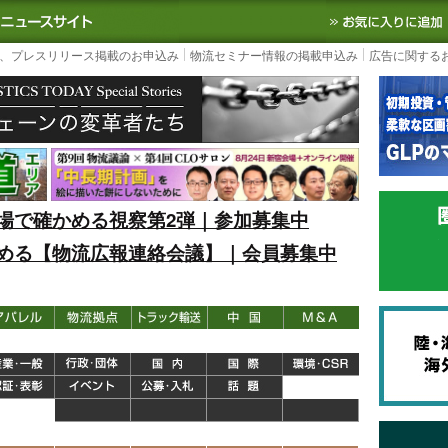
S TODAY｜国内最大の物流ニュースサイト
3PL, SCMなど国内外の最新の物流
、プレスリリース掲載のお申込み
物流セミナー情報の掲載申込み
広告に関する
場で確かめる視察第2弾｜参加募集中
める【物流広報連絡会議】｜会員募集中