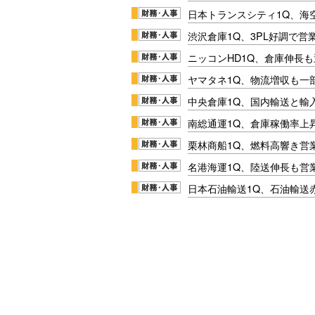
日本トランスシティ1Q、海
渋沢倉庫1Q、3PL好調で営
ニッコンHD1Q、倉庫伸長
ヤマタネ1Q、物流増収も一
中央倉庫1Q、国内輸送と輸
南総通運1Q、倉庫稼働率上
栗林商船1Q、燃料高響き営
名港海運1Q、陸送伸長も営業
日本石油輸送1Q、石油輸送