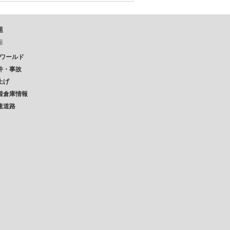
題
報
Pワールド
件・事故
上げ
着倉庫情報
速道路