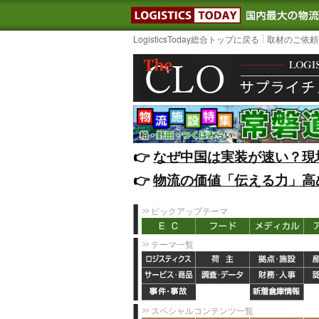
LOGISTIC
LogisticsToday総合トップに戻る
取材のご依頼
👉️
なぜ中国は実装が速い？現
👉️
物流の価値「伝える力」高
ピックアップテーマ
テーマ一覧
スペシャルコンテンツ一覧