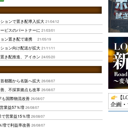
ンションで置き配導入拡大
21/04/12
サービスのパートナーに
21/03/01
ション置き配で連携
21/05/19
ンション向け配送が拡大
21/11/11
の置き配推進、アイホン
24/05/20
、首都圏から名阪へ拡大
26/08/07
に改善、不採算拠点も改革
26/08/07
字も国際物流改善
26/08/07
営業益57％増
26/08/07
果で営業益15％増
26/08/07
2％増で利益率改善
26/08/07