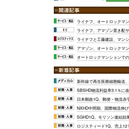
ライナフ、オートロックマ
ライナフ、アマゾン置き配
ライナフと工藤建設、マン
アマゾン、オートロックマ
オートロックマンションで
新幹線で再生医療細胞輸送
SBSHD物流利益率3.1％
日本郵政1Q、郵便・物流赤
NXHD中間期、国際物流伸び
SGHD1Q、モリソン連結効
ロジスティード1Q、売上1