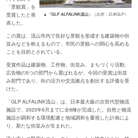
「景観賞」を
受賞したと発
▲「GLP ALFALINK流山」
（出所：日本GLP）
表した。
この賞は、流山市内で良好な景観を形成する建築物や街
並みなどを称えるもので、市民の景観への関心を高める
ことを目的とされている。
受賞作品は建築物、工作物、街並み、まちづくり活動、
広告物の5つの部門から選ばれるが、今回の受賞は街並
み部門であり、街の活力や交流拠点を創出する評価を受
けた。
「GLP ALFALINK流山」は、日本最大級の次世代型物流
施設で、2023年6月までに全8棟が完成した。自然と物流
施設が調和する環境配慮と地域調和を重視した計画によ
り、新たな街並みが生まれた。