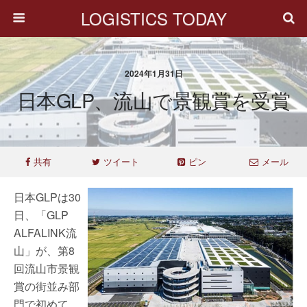
LOGISTICS TODAY
2024年1月31日
日本GLP、流山で景観賞を受賞
共有
ツイート
ピン
メール
日本GLPは30
日、「GLP
ALFALINK流
山」が、第8
回流山市景観
賞の街並み部
門で初めて