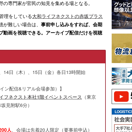
野の専門家が官民の知見を集める場となる。
設管理をしている
大和ライフネクストの赤坂プラス
聴が難しい場合は、
事前申し込みをすれば、会期
ブ動画を視聴できる。アーカイブ配信だけを視聴
、14日（木）、15日（金）各日13時開始
ライン配信&リアル会場参加）】
イフネクスト本社1階イベントスペース
（東京
・赤坂見附駅6分）
】
200人
、会場は先着20人限定（要事前申込）