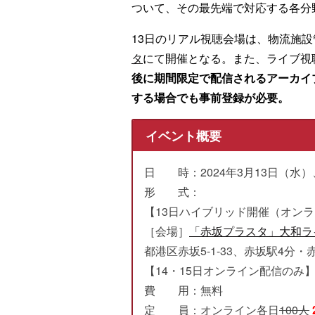
ついて、その最先端で対応する各分
13日のリアル視聴会場は、物流施
タ
にて開催となる。また、ライブ視
後に期間限定で配信されるアーカイ
する場合でも事前登録が必要。
イベント概要
日 時：2024年3月13日（水）
形 式：
【13日ハイブリッド開催（オン
［会場］
「赤坂プラスタ」大和ラ
都港区赤坂5-1-33、赤坂駅4分
【14・15日オンライン配信のみ
費 用：無料
定 員：オンライン各日
100人