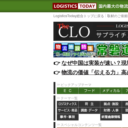
LOGISTIC
LogisticsToday総合トップに戻る
取材のご依頼
👉️
なぜ中国は実装が速い？現
👉️
物流の価値「伝える力」高
ピックアップテーマ
テーマ一覧
スペシャルコンテンツ一覧