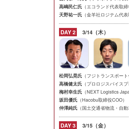
高嶋民仁氏
（エコランド代表取締
天野祐一氏
（金羊社ロジテム代表
DAY 2
3/14（木）
松岡弘晃氏
（フジトランスポート
高橋健太氏
（プロロジスバイスプ
梅村幸生氏
（NEXT Logistics
坂田優氏
（Hacobu取締役COO）
仲澤純氏
（国土交通省物流・自動
DAY 3
3/15（金）