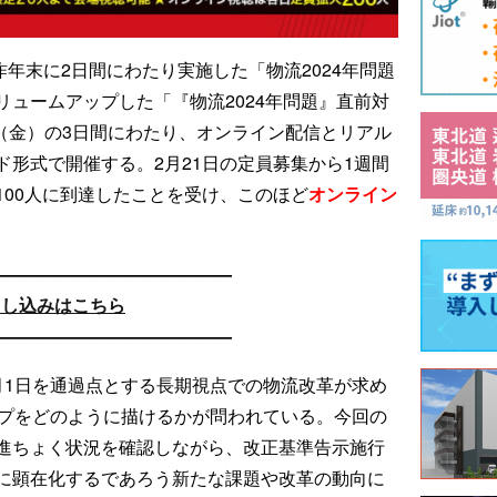
Yは、昨年末に2日間にわたり実施した「物流2024年問題
ュームアップした「『物流2024年問題』直前対
日（金）の3日間にわたり、オンライン配信とリアル
形式で開催する。2月21日の定員募集から1週間
100人に到達したことを受け、このほど
オンライン
——————————————
申し込みはこちら
——————————————
月1日を通過点とする長期視点での物流改革が求め
ップをどのように描けるかが問われている。今回の
進ちょく状況を確認しながら、改正基準告示施行
に顕在化するであろう新たな課題や改革の動向に