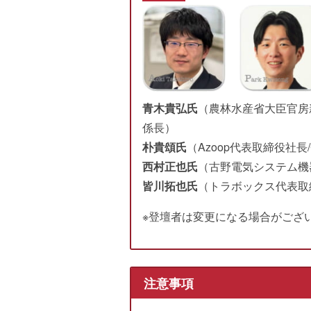
青木貴弘氏
（農林水産省大臣官房
係長）
朴貴頌氏
（Azoop代表取締役社長/
西村正也氏
（古野電気システム機
皆川拓也氏
（トラボックス代表取
※登壇者は変更になる場合がござ
注意事項