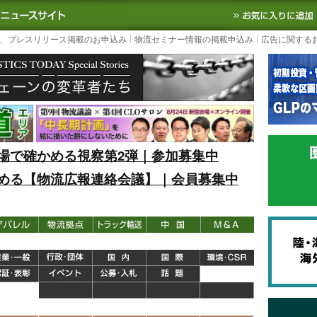
S TODAY｜国内最大の物流ニュースサイト
3PL, SCMなど国内外の最新の物流
、プレスリリース掲載のお申込み
物流セミナー情報の掲載申込み
広告に関する
場で確かめる視察第2弾｜参加募集中
める【物流広報連絡会議】｜会員募集中