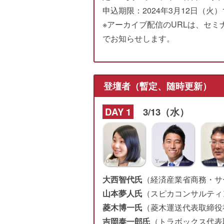
申込期限：2024年3月12日（火）
※アーカイブ配信のURLは、セ
でお知らせします。
登壇者（暫定、随時更新）
DAY 1
3/13（水）
大西智代氏
（経済産業省商務・サ
山本夢人氏
（スピカコンサルティ
菱木博一氏
（菱木運送代表取締役
吉岡泰一郎氏
（トラボックス代表