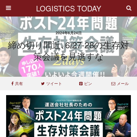
LOGISTICS TODAY
2024年6月24日
締め切り間近､6/27-28の生存対
策会議を見逃すな
共有
ツイート
ピン
メール