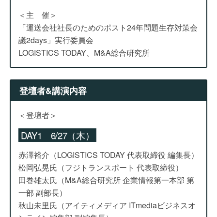
＜主 催＞
「運送会社社長のためのポスト24年問題生存対策会
議2days」実行委員会
LOGISTICS TODAY、M&A総合研究所
登壇者&講演内容
＜登壇者＞
DAY1 6/27（木）
赤澤裕介（LOGISTICS TODAY 代表取締役 編集長）
松岡弘晃氏（フジトランスポート 代表取締役）
田巻雄太氏（M&A総合研究所 企業情報第一本部 第
一部 副部長）
秋山未里氏（アイティメディア ITmediaビジネスオ