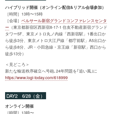
ハイブリッド開催（オンライン配信&リアル会場参加）
［時間］13時〜15時
［会場］
ベルサール新宿グランドコンファレンスセンタ
ー
（東京都新宿区西新宿8-17-1 住友不動産新宿グランド
タワー5F、東京メトロ丸ノ内線「西新宿駅」1番出口か
ら徒歩3分、東京メトロ大江戸線「都庁前駅」A5出口か
ら徒歩8分、JR・小田急線・京王線「新宿駅」西口から
徒歩13分）
＜見どころ＞
新たな輸送秩序確立へ号砲､24年問題を｢追い風｣に
https://www.logi-today.com/618999
DAY2 6/28（金）
オンライン開催
［時間］13時〜