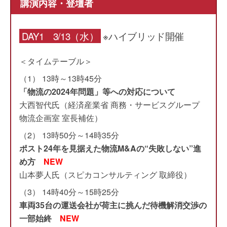
講演内容・登壇者
DAY1 3/13（水）
※ハイブリッド開催
＜タイムテーブル＞
（1） 13時～13時45分
「物流の2024年問題」等への対応について
大西智代氏（経済産業省 商務・サービスグループ
物流企画室 室長補佐）
（2） 13時50分～14時35分
ポスト24年を見据えた物流M&Aの“失敗しない”進
め方
NEW
山本夢人氏（スピカコンサルティング 取締役）
（3） 14時40分～15時25分
車両35台の運送会社が荷主に挑んだ待機解消交渉の
一部始終
NEW