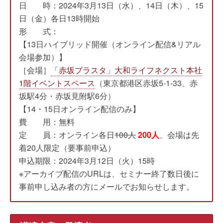
日 時：2024年3月13日（水）、14日（木）、15
日（金）各日13時開始
形 式：
【13日ハイブリッド開催（オンライン配信&リアル
会場参加）】
［会場］
「赤坂プラスタ」大和ライフネクスト本社
1階イベントスペース
（東京都港区赤坂5-1-33、赤
坂駅4分・赤坂見附駅6分）
【14・15日オンライン配信のみ】
費 用：無料
定 員：オンライン各日
100人
200人
、会場は先
着20人限定（要事前申込）
申込期限：2024年3月12日（火）15時
※アーカイブ配信のURLは、セミナー終了数日後に
事前申し込み者の方にメールでお知らせします。