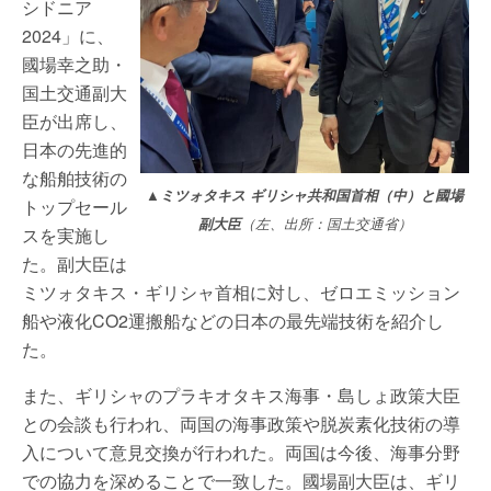
シドニア
2024」に、
國場幸之助・
国土交通副大
臣が出席し、
日本の先進的
な船舶技術の
▲ミツォタキス ギリシャ共和国首相（中）と國場
トップセール
副大臣
（左、出所：国土交通省）
スを実施し
た。副大臣は
ミツォタキス・ギリシャ首相に対し、ゼロエミッション
船や液化CO2運搬船などの日本の最先端技術を紹介し
た。
また、ギリシャのプラキオタキス海事・島しょ政策大臣
との会談も行われ、両国の海事政策や脱炭素化技術の導
入について意見交換が行われた。両国は今後、海事分野
での協力を深めることで一致した。國場副大臣は、ギリ