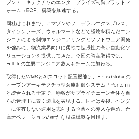
プンアーキテクチャのエンタープライズ制御プラットフ
ォーム（ECP）構築を加速する。
同社はこれまで、アマゾンやフェデラルエクスプレス、
タイソンフーズ、ウォルマートなどで経験を積んだエン
ジニアによる制御エンジニアリングとソフトウェア開発
を強みに、物流業界向けに柔軟で拡張性の高い自動化ソ
リューションを提供してきた。今回の資産取得では、
Fulfilldの主要エンジニア数人もチームに加わる。
取得したWMSとAIスロット配置機能は、Fidus Globalの
オープンアーキテクチャ型倉庫制御システム「Pontem」
と統合される予定で、顧客がサプライチェーン全体を自
らの管理下に置く環境を実現する。同社は今後、ベンダ
ーに依存しない運用を志向する企業への導入を進め、倉
庫オペレーションの新たな標準構築を目指す。