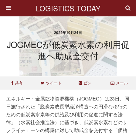
LOGISTICS TODAY
2024年10月24日
JOGMECが低炭素水素の利用促
進へ助成金交付
共有
ツイート
ピン
メール
エネルギー・金属鉱物資源機構（JOGMEC）は23日、同
日施行された「脱炭素成長型経済構造への円滑な移行の
ための低炭素水素等の供給及び利用の促進に関する法
律」（水素社会推進法）に基づき、低炭素水素などのサ
プライチェーンの構築に対して助成金を交付する「価格