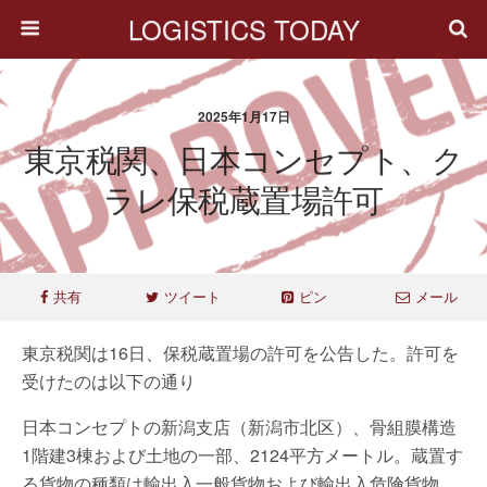
LOGISTICS TODAY
2025年1月17日
東京税関、日本コンセプト、ク
ラレ保税蔵置場許可
共有
ツイート
ピン
メール
東京税関は16日、保税蔵置場の許可を公告した。許可を
受けたのは以下の通り
日本コンセプトの新潟支店（新潟市北区）、骨組膜構造
1階建3棟および土地の一部、2124平方メートル。蔵置す
る貨物の種類は輸出入一般貨物および輸出入危険貨物。