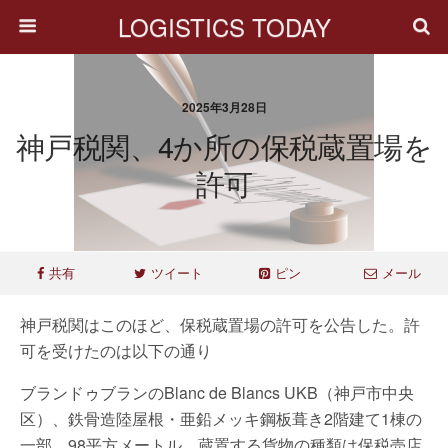
LOGISTICS TODAY
2025年3月28日
神戸税関、4か所の保税蔵置場を
許可
共有
ツイート
ピン
メール
神戸税関はこのほど、保税蔵置場の許可を公告した。許
可を受けたのは以下の通り
ブランドゥブランのBlanc de Blancs UKB（神戸市中央
区）、鉄骨造陸屋根・亜鉛メッキ鋼板葺き2階建て1棟の
一部、98平方メートル。蔵置する貨物の種類は保税売店