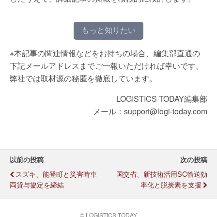
もっと知りたい
※本記事の関連情報などをお持ちの場合、編集部直通の
下記メールアドレスまでご一報いただければ幸いです。
弊社では取材源の秘匿を徹底しています。
LOGISTICS TODAY編集部
メール：support@logi-today.com
以前の投稿
次の投稿
スズキ、能登町と災害時車
国交省、新技術活用SC輸送効
両貸与協定を締結
率化と脱炭素を支援
© LOGISTICS TODAY