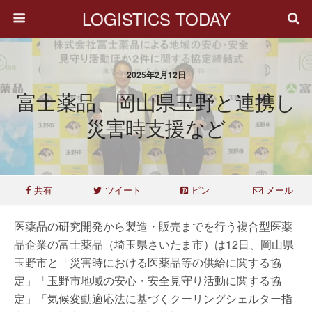
LOGISTICS TODAY
2025年2月12日
富士薬品、岡山県玉野と連携し
災害時支援など
共有
ツイート
ピン
メール
医薬品の研究開発から製造・販売までを行う複合型医薬
品企業の富士薬品（埼玉県さいたま市）は12日、岡山県
玉野市と「災害時における医薬品等の供給に関する協
定」「玉野市地域の安心・安全見守り活動に関する協
定」「気候変動適応法に基づくクーリングシェルター指