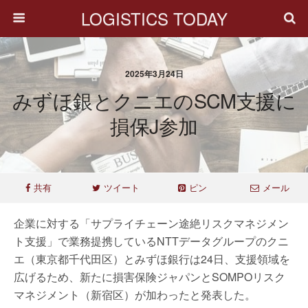
LOGISTICS TODAY
2025年3月24日
みずほ銀とクニエのSCM支援に
損保J参加
共有
ツイート
ピン
メール
企業に対する「サプライチェーン途絶リスクマネジメン
ト支援」で業務提携しているNTTデータグループのクニ
エ（東京都千代田区）とみずほ銀行は24日、支援領域を
広げるため、新たに損害保険ジャパンとSOMPOリスク
マネジメント（新宿区）が加わったと発表した。