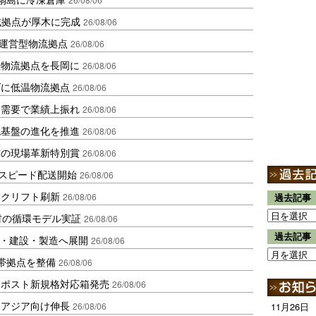
域拠点が厚木に完成
26/08/06
運営型物流拠点
26/08/06
温物流拠点を長岡に
26/08/06
ダに低温物流拠点
26/08/06
送需要で業績上振れ
26/08/06
流基盤の進化を推進
26/08/06
賞の現場革新特別賞
26/08/06
しスピード配送開始
26/08/06
ークリフト刷新
26/08/06
過去記事
材の循環モデル実証
26/08/06
過去記事
物流・建設・製造へ展開
26/08/06
帯拠点を整備
26/08/06
クポスト新規格対応箱発売
26/08/06
・アジア向け伸長
26/08/06
11月26日