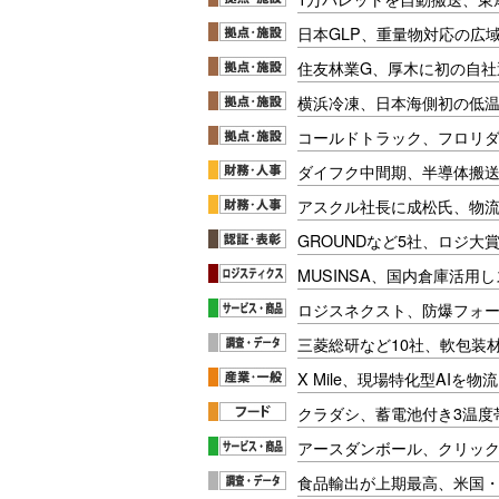
日本GLP、重量物対応の広
住友林業G、厚木に初の自社
横浜冷凍、日本海側初の低
コールドトラック、フロリ
ダイフク中間期、半導体搬
アスクル社長に成松氏、物
GROUNDなど5社、ロジ大
MUSINSA、国内倉庫活用
ロジスネクスト、防爆フォ
三菱総研など10社、軟包装
X Mile、現場特化型AIを
クラダシ、蓄電池付き3温度
アースダンボール、クリッ
食品輸出が上期最高、米国