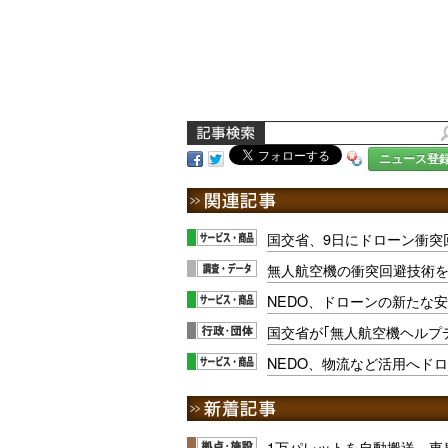
ニュース登
国交省、9日にドローン衝突
無人航空機の衝突回避技術を
NEDO、ドローンの新たな
国交省が｢無人航空機ヘルプ
NEDO、物流など活用へド
1万パレットを自動搬送、東