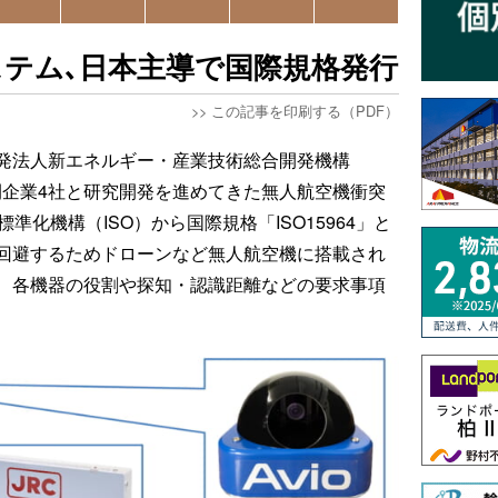
テム､日本主導で国際規格発行
>>
この記事を印刷する（PDF）
発法人新エネルギー・産業技術総合開発機構
民間企業4社と研究開発を進めてきた無人航空機衝突
準化機構（ISO）から国際規格「ISO15964」と
回避するためドローンなど無人航空機に搭載され
、各機器の役割や探知・認識距離などの要求事項