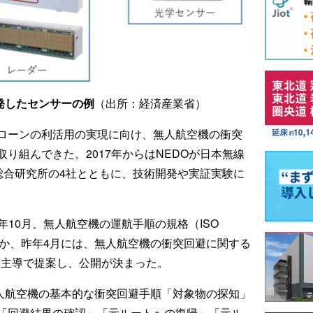
開発したセンサーの例
（出所：経済産業省）
ローンの利活用の実現に向け、無人航空機の衝突
り組んできた。2017年からはNEDOが日本無線
総合研究所の4社とともに、技術開発や実証実験に
年10月、無人航空機の運航手順の規格（ISO
案したほか、昨年4月には、無人航空機の衝突回避に関する
を日本主導で提案し、公開が決まった。
、無人航空機の基本的な衝突回避手順「対象物の探知」
「回避結果の確認」「元ルートへの復帰」「元ル