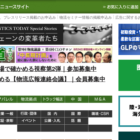
S TODAY｜国内最大の物流ニュースサイト
3PL, SCMなど国内外の最新の物流
、プレスリリース掲載のお申込み
物流セミナー情報の掲載申込み
広告に関する
場で確かめる視察第2弾｜参加募集中
める【物流広報連絡会議】｜会員募集中