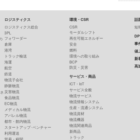
ロジスティクス
環境・CSR
話
ロジスティクス総合
CSR
短
モーダルシフト
3PL
D
フォワーダー
再生可能エネルギー
の
事
倉庫
安全
港湾
燃料
値
トラック輸送
環境への取り組み
新
海運
BCP
高
防災・災害
航空
鉄道
サービス・商品
物流子会社
ICT・IoT
静脈物流
サービス全般
災害物流
ンネ
物流サービス
食品物流
物流情報システム
EC物流
生産・流通システム
メディカル物流
物流資材
アパレル物流
物流機器
都市・館内物流
物流関連商品
スタートアップ･ベンチャー
新商品
利用運送
トラック
貿易・税関