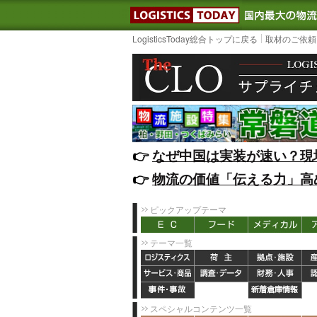
LOGISTIC
LogisticsToday総合トップに戻る
取材のご依頼
👉️
なぜ中国は実装が速い？現
👉️
物流の価値「伝える力」高
ピックアップテーマ
テーマ一覧
スペシャルコンテンツ一覧