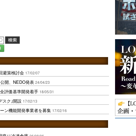
録
回避策検討会
17/02/07
公開、NEDO発表
24/04/23
安全評価基準開発着手
18/05/31
デスク｣開設
17/02/13
ローン機能開発事業者を募集
17/02/16
扇島に冷凍倉庫
26/08/06