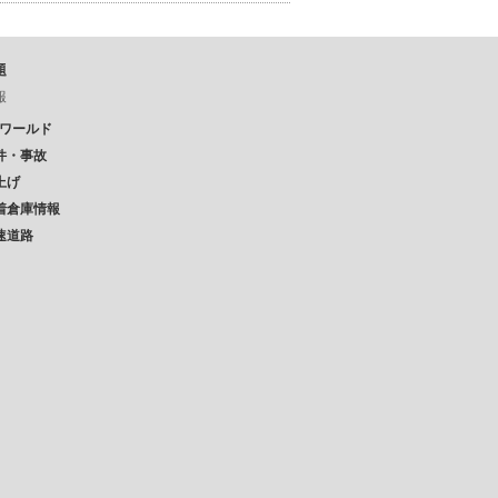
題
報
Pワールド
件・事故
上げ
着倉庫情報
速道路