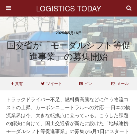
LOGISTICS TODAY
2025年5月16日
国交省が「モーダルシフト等促
進事業」の募集開始
共有
ツイート
ピン
メール
トラックドライバー不足、燃料費高騰などに伴う物流コ
ストの上昇、カーボンニュートラルへの対応──日本の物
流業界は今、大きな転換点に立っている。こうした課題
の解決に向けて、国土交通省が新たに設けた「地域連携
モーダルシフト等促進事業」の募集が5月1日にスタート