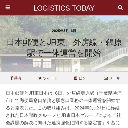
LOGISTICS TODAY
2025年5月16日
日本郵便とJR東、外房線・鵜原
駅で一体運営を開始
共有
ツイート
ピン
メール
日本郵便とJR東日本は16日、外房線鵜原駅（千葉県勝浦
市）で郵便局窓口業務と駅窓口業務の一体運営を開始す
ると発表した。この取り組みは、2024年2月21日に締結
された日本郵政グループとJR東日本グループによる「社
会課題の解決に向けた連携強化に関する協定書」を基に