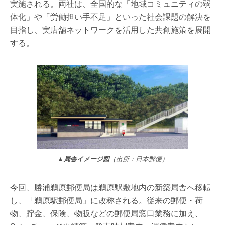
実施される。両社は、全国的な「地域コミュニティの弱
体化」や「労働担い手不足」といった社会課題の解決を
目指し、実店舗ネットワークを活用した共創施策を展開
する。
▲局舎イメージ図
（出所：日本郵便）
今回、勝浦鵜原郵便局は鵜原駅敷地内の新築局舎へ移転
し、「鵜原駅郵便局」に改称される。従来の郵便・荷
物、貯金、保険、物販などの郵便局窓口業務に加え、