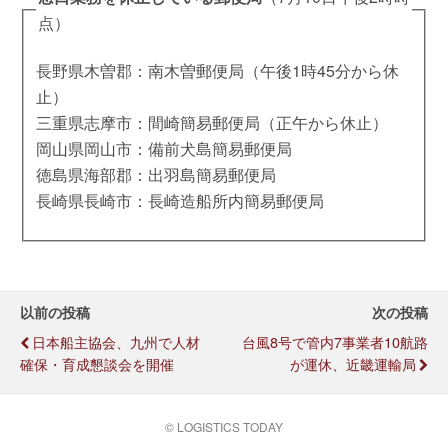
点）
長野県木曽郡：南木曽郵便局（午後1時45分から休
止）
三重県志摩市：間崎簡易郵便局（正午から休止）
岡山県岡山市：備前犬島簡易郵便局
徳島県海部郡：出羽島簡易郵便局
長崎県長崎市：長崎造船所内簡易郵便局
以前の投稿
次の投稿
日本船主協会、九州で人材
台風8号で管内7事業者10航路
確保・育成懇談会を開催
が運休、近畿運輸局
© LOGISTICS TODAY