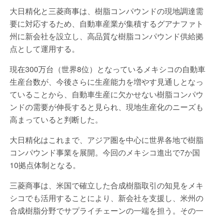
大日精化と三菱商事は、樹脂コンパウンドの現地調達需
要に対応するため、自動車産業が集積するグアナファト
州に新会社を設立し、高品質な樹脂コンパウンド供給拠
点として運用する。
現在300万台（世界8位）となっているメキシコの自動車
生産台数が、今後さらに生産能力を増やす見通しとなっ
ていることから、自動車生産に欠かせない樹脂コンパウ
ンドの需要が伸長すると見られ、現地生産化のニーズも
高まっていると判断した。
大日精化はこれまで、アジア圏を中心に世界各地で樹脂
コンパウンド事業を展開。今回のメキシコ進出で7か国
10拠点体制となる。
三菱商事は、米国で確立した合成樹脂取引の知見をメキ
シコでも活用することにより、新会社を支援し、米州の
合成樹脂分野でサプライチェーンの一端を担う。その一