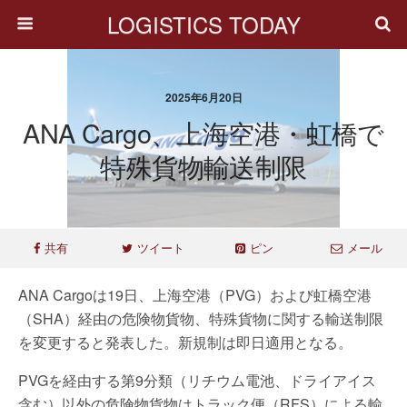
LOGISTICS TODAY
2025年6月20日
ANA Cargo、上海空港・虹橋で
特殊貨物輸送制限
共有
ツイート
ピン
メール
ANA Cargoは19日、上海空港（PVG）および虹橋空港
（SHA）経由の危険物貨物、特殊貨物に関する輸送制限
を変更すると発表した。新規制は即日適用となる。
PVGを経由する第9分類（リチウム電池、ドライアイス
含む）以外の危険物貨物はトラック便（RFS）による輸