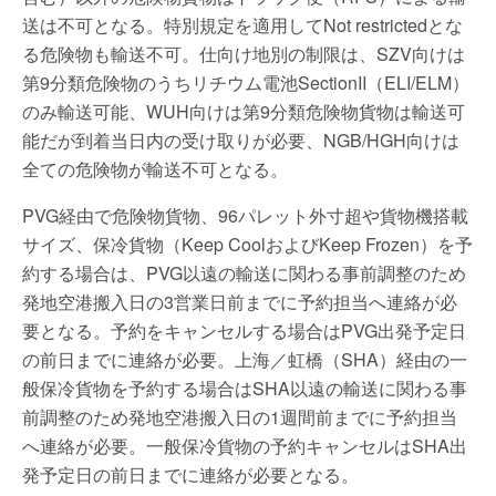
送は不可となる。特別規定を適用してNot restrictedとな
る危険物も輸送不可。仕向け地別の制限は、SZV向けは
第9分類危険物のうちリチウム電池SectionII（ELI/ELM）
のみ輸送可能、WUH向けは第9分類危険物貨物は輸送可
能だが到着当日内の受け取りが必要、NGB/HGH向けは
全ての危険物が輸送不可となる。
PVG経由で危険物貨物、96パレット外寸超や貨物機搭載
サイズ、保冷貨物（Keep CoolおよびKeep Frozen）を予
約する場合は、PVG以遠の輸送に関わる事前調整のため
発地空港搬入日の3営業日前までに予約担当へ連絡が必
要となる。予約をキャンセルする場合はPVG出発予定日
の前日までに連絡が必要。上海／虹橋（SHA）経由の一
般保冷貨物を予約する場合はSHA以遠の輸送に関わる事
前調整のため発地空港搬入日の1週間前までに予約担当
へ連絡が必要。一般保冷貨物の予約キャンセルはSHA出
発予定日の前日までに連絡が必要となる。