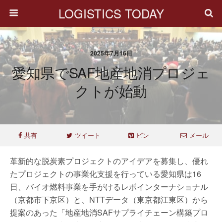
LOGISTICS TODAY
2025年7月16日
愛知県でSAF地産地消プロジェ
クトが始動
共有
ツイート
ピン
メール
革新的な脱炭素プロジェクトのアイデアを募集し、優れ
たプロジェクトの事業化支援を行っている愛知県は16
日、バイオ燃料事業を手がけるレボインターナショナル
（京都市下京区）と、NTTデータ（東京都江東区）から
提案のあった「地産地消SAFサプライチェーン構築プロ