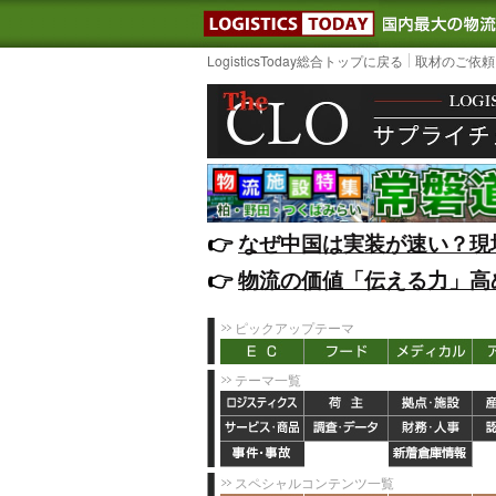
LOGISTIC
LogisticsToday総合トップに戻る
取材のご依頼
👉️
なぜ中国は実装が速い？現
👉️
物流の価値「伝える力」高
ピックアップテーマ
テーマ一覧
スペシャルコンテンツ一覧