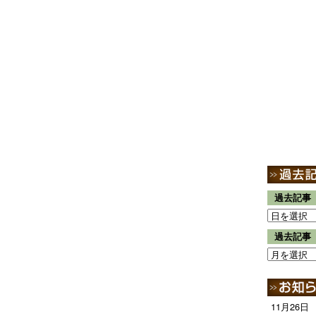
過去記事
過去記事
11月26日