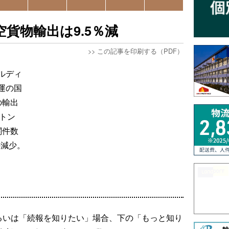
貨物輸出は9.5％減
>>
この記事を印刷する（PDF）
ールディ
運の国
の輸出
8トン
関件数
の減少。
るいは「続報を知りたい」場合、下の「もっと知り