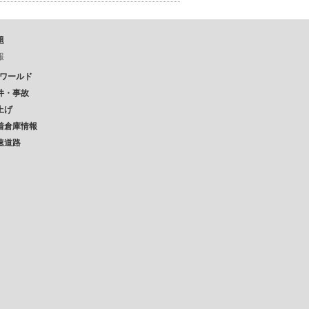
題
報
Pワールド
件・事故
上げ
着倉庫情報
速道路