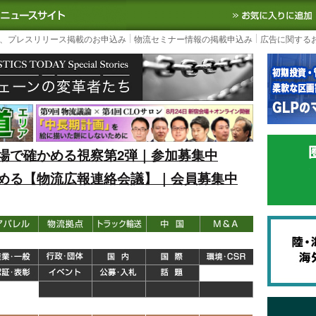
S TODAY｜国内最大の物流ニュースサイト
3PL, SCMなど国内外の最新の物流
、プレスリリース掲載のお申込み
物流セミナー情報の掲載申込み
広告に関する
場で確かめる視察第2弾｜参加募集中
める【物流広報連絡会議】｜会員募集中