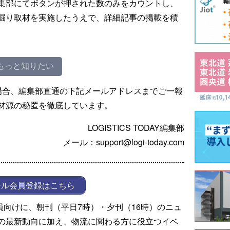
集部にてボタンが押された数のみをカウントし、
掘り取材を実施したうえで、詳細記事の掲載を積
もっと知りたい
場合、編集部直通の下記メールアドレスまでご一報
材源の秘匿を徹底しています。
LOGISTICS TODAY編集部
メール：support@logi-today.com
ール会員登録はこちら
ール会員向けに、朝刊（平日7時）・夕刊（16時）のニュ
の最新動向に加え、物流に関わる方に役立つイベ