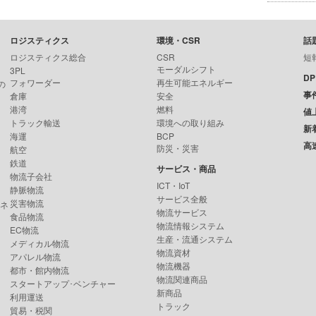
ロジスティクス
環境・CSR
話
ロジスティクス総合
CSR
短
モーダルシフト
3PL
D
フォワーダー
再生可能エネルギー
の
事
倉庫
安全
港湾
燃料
値
トラック輸送
環境への取り組み
新
海運
BCP
高
防災・災害
航空
鉄道
サービス・商品
物流子会社
ICT・IoT
静脈物流
サービス全般
災害物流
ンネ
物流サービス
食品物流
物流情報システム
EC物流
生産・流通システム
メディカル物流
物流資材
アパレル物流
物流機器
都市・館内物流
物流関連商品
スタートアップ･ベンチャー
新商品
利用運送
トラック
貿易・税関