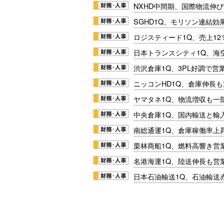
NXHD中間期、国際物流伸び
SGHD1Q、モリソン連結効
ロジスティード1Q、売上1
日本トランスシティ1Q、海
渋沢倉庫1Q、3PL好調で営
ニッコンHD1Q、倉庫伸長
ヤマタネ1Q、物流増収も一
中央倉庫1Q、国内輸送と輸
南総通運1Q、倉庫稼働率上
栗林商船1Q、燃料高響き営
名港海運1Q、陸送伸長も営業
日本石油輸送1Q、石油輸送