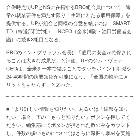
合併時点でUPとNSに在籍するBRC組合員について、通
常の就業要件を満たす限り「生涯にわたる雇用保障」を
提供する。UPが組合と同様の合意を結ぶのは、SMART-
TD（輸送部門労組）、NCFO（全米消防・油田労働者会
議）に続き3組目となる。
BRCのドン・グリッソム会長は「雇用の安全が確保され
ることは大きな成果だ」と評価。UPのジム・ヴェナ
CEOは、全米を一本で結ぶことでタッチポイント削減や
24-48時間の所要短縮が可能になり、「全国の物流にメ
リットをもたらす」と述べた。
■「より詳しい情報を知りたい」あるいは「続報を知り
たい」場合、下の「もっと知りたい」ボタンを押してく
ださい。編集部にてボタンが押された数のみをカウント
し、件数の多いものについてはさらに深掘り取材を実施