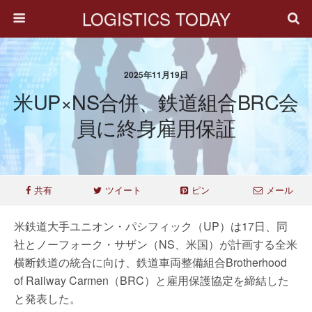
LOGISTICS TODAY
2025年11月19日
米UP×NS合併、鉄道組合BRC会
員に終身雇用保証
共有
ツイート
ピン
メール
米鉄道大手ユニオン・パシフィック（UP）は17日、同
社とノーフォーク・サザン（NS、米国）が計画する全米
横断鉄道の統合に向け、鉄道車両整備組合Brotherhood
of Railway Carmen（BRC）と雇用保護協定を締結した
と発表した。