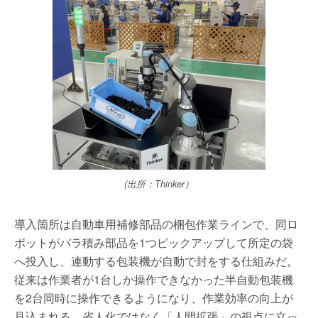
(出所：Thinker）
導入箇所は自動車用補修部品の梱包作業ラインで、同ロ
ボットがバラ積み部品を1つピックアップして所定の袋
へ投入し、連動する包装機が自動で封をする仕組みだ。
従来は作業者が1台しか操作できなかった半自動包装機
を2台同時に操作できるようになり、作業効率の向上が
見込まれる。省人化ではなく「人間拡張」の視点に立っ