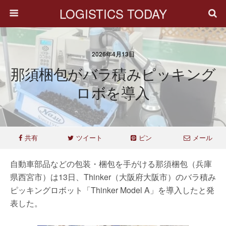
LOGISTICS TODAY
2026年4月13日
那須梱包がバラ積みピッキング
ロボを導入
共有
ツイート
ピン
メール
自動車部品などの包装・梱包を手がける那須梱包（兵庫
県西宮市）は13日、Thinker（大阪府大阪市）のバラ積み
ピッキングロボット「Thinker Model A」を導入したと発
表した。