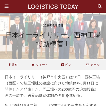
LOGISTICS TODAY
2026年6月15日
日本イーライリリー、西神工場
で新棟着工
共有
ツイート
ピン
メール
日本イーライリリー（神戸市中央区）は12日、西神工場
（西区）で新工場棟の建設に向けた地鎮祭を6月11日に
開催したと発表した。同工場への200億円の追加投資計
画の一環で、医薬品供給体制の強化を進める。
新工場棟は6月に着工し、2028年4月の完成を予定する。