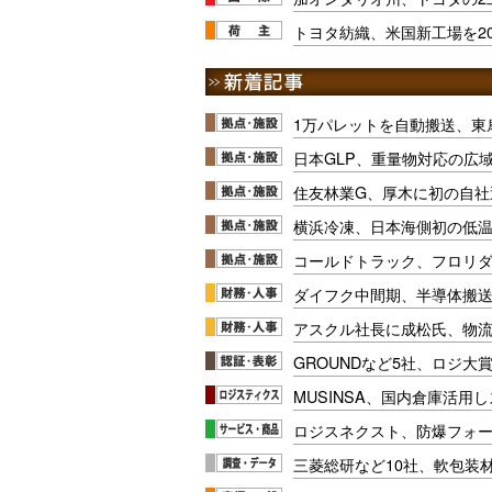
トヨタ紡織、米国新工場を20
1万パレットを自動搬送、東
日本GLP、重量物対応の広
住友林業G、厚木に初の自社
横浜冷凍、日本海側初の低
コールドトラック、フロリ
ダイフク中間期、半導体搬
アスクル社長に成松氏、物
GROUNDなど5社、ロジ大
MUSINSA、国内倉庫活用
ロジスネクスト、防爆フォ
三菱総研など10社、軟包装