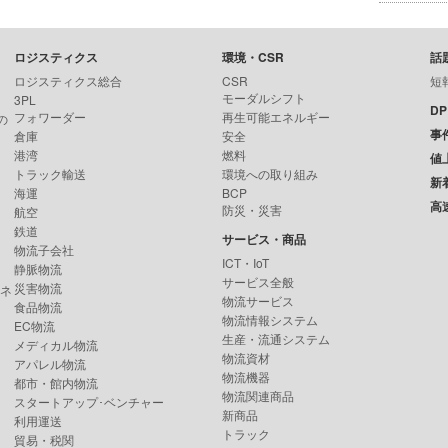
ロジスティクス
環境・CSR
話
ロジスティクス総合
CSR
短
モーダルシフト
3PL
D
フォワーダー
再生可能エネルギー
の
事
倉庫
安全
港湾
燃料
値
トラック輸送
環境への取り組み
新
海運
BCP
高
防災・災害
航空
鉄道
サービス・商品
物流子会社
ICT・IoT
静脈物流
サービス全般
災害物流
ンネ
物流サービス
食品物流
物流情報システム
EC物流
生産・流通システム
メディカル物流
物流資材
アパレル物流
物流機器
都市・館内物流
物流関連商品
スタートアップ･ベンチャー
新商品
利用運送
トラック
貿易・税関