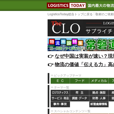
LOGISTIC
LogisticsToday総合トップに戻る
取材のご依頼
👉️
なぜ中国は実装が速い？現
👉️
物流の価値「伝える力」高
ピックアップテーマ
テーマ一覧
スペシャルコンテンツ一覧