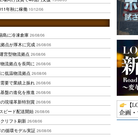
11年秋に稼働
10/12/06
扇島に冷凍倉庫
26/08/06
域拠点が厚木に完成
26/08/06
運営型物流拠点
26/08/06
温物流拠点を長岡に
26/08/06
ダに低温物流拠点
26/08/06
送需要で業績上振れ
26/08/06
流基盤の進化を推進
26/08/06
賞の現場革新特別賞
26/08/06
しスピード配送開始
26/08/06
ークリフト刷新
26/08/06
材の循環モデル実証
26/08/06