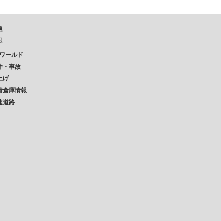
題
報
Pワールド
件・事故
上げ
着倉庫情報
速道路