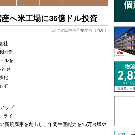
産へ米工場に36億ドル投資
>>
この記事を印刷する（PDF）
会社
日、米国テ
ドルを
ると発
強化
応す
クアップ
。ライ
超の新規雇用を創出し、年間生産能力を15万台増や