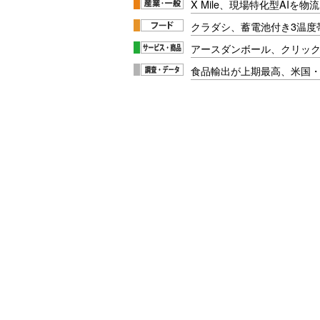
X Mile、現場特化型AIを
クラダシ、蓄電池付き3温度
アースダンボール、クリッ
食品輸出が上期最高、米国