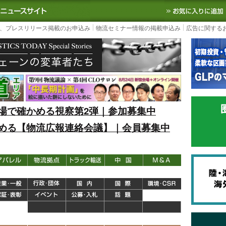
S TODAY｜国内最大の物流ニュースサイト
3PL, SCMなど国内外の最新の物流
、プレスリリース掲載のお申込み
物流セミナー情報の掲載申込み
広告に関する
場で確かめる視察第2弾｜参加募集中
める【物流広報連絡会議】｜会員募集中