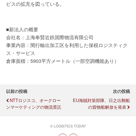
ビスの拡充を図っている。
■新法人の概要
会社名：上海奉賢近鉄国際物流有限公司
事業内容：閔行輸出加工区を利用した保税ロジスティク
ス・サービス
倉庫面積：5903平方メートル（一部空調機能あり）
以前の投稿
次の投稿
NTTロジスコ、オークロー
EU海賊対策部隊、日之出郵船
ンマーケティングの物流受託
の貨物船解放を発表
© LOGISTICS TODAY