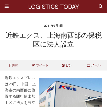
LOGISTICS TODAY
2011年3月1日
近鉄エクス、上海南西部の保税
区に法人設立
共有
ツイート
ピン
メール
近鉄エクスプレス
は28日、中国・上
海市の南西部に位
置する閔行輸出加
工区に法人を設立