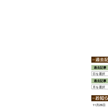
過去記事
過去記事
11月26日