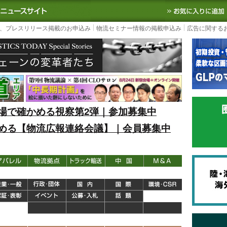
S TODAY｜国内最大の物流ニュースサイト
3PL, SCMなど国内外の最新の物流
、プレスリリース掲載のお申込み
物流セミナー情報の掲載申込み
広告に関する
場で確かめる視察第2弾｜参加募集中
める【物流広報連絡会議】｜会員募集中