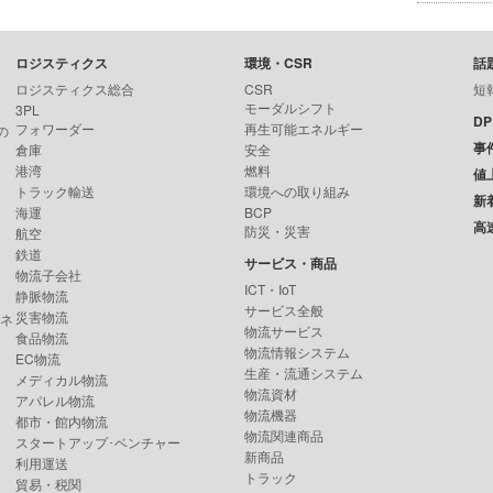
ロジスティクス
環境・CSR
話
ロジスティクス総合
CSR
短
モーダルシフト
3PL
D
フォワーダー
再生可能エネルギー
の
事
倉庫
安全
港湾
燃料
値
トラック輸送
環境への取り組み
新
海運
BCP
高
防災・災害
航空
鉄道
サービス・商品
物流子会社
ICT・IoT
静脈物流
サービス全般
災害物流
ンネ
物流サービス
食品物流
物流情報システム
EC物流
生産・流通システム
メディカル物流
物流資材
アパレル物流
物流機器
都市・館内物流
物流関連商品
スタートアップ･ベンチャー
新商品
利用運送
トラック
貿易・税関