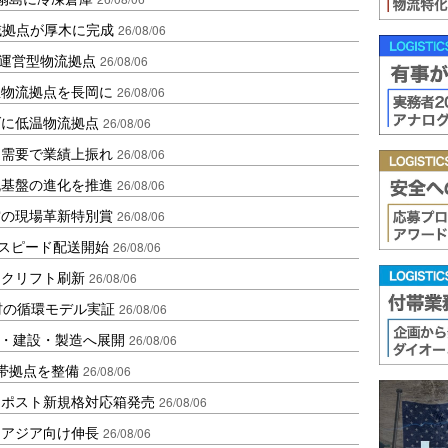
域拠点が厚木に完成
26/08/06
運営型物流拠点
26/08/06
温物流拠点を長岡に
26/08/06
ダに低温物流拠点
26/08/06
送需要で業績上振れ
26/08/06
流基盤の進化を推進
26/08/06
賞の現場革新特別賞
26/08/06
しスピード配送開始
26/08/06
ークリフト刷新
26/08/06
材の循環モデル実証
26/08/06
物流・建設・製造へ展開
26/08/06
帯拠点を整備
26/08/06
クポスト新規格対応箱発売
26/08/06
・アジア向け伸長
26/08/06