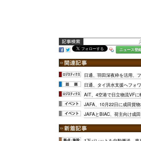
ニュース登
日通、羽田深夜枠を活用、
日通、タイ洪水支援へフォ
AIT、4空港で日立物流VF
JAFA、10月22日に成田
JAFAとBIAC、荷主向け
1万パレットを自動搬送、東