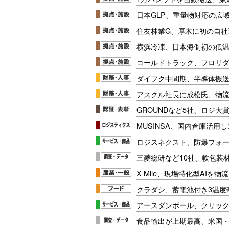
日本GLP、重量物対応の広
住友林業G、厚木に初の自社
横浜冷凍、日本海側初の低
コールドトラック、フロリ
ダイフク中間期、半導体搬
アスクル社長に成松氏、物
GROUNDなど5社、ロジ大
MUSINSA、国内倉庫活用
ロジスネクスト、防爆フォ
三菱総研など10社、軟包装
X Mile、現場特化型AIを
クラダシ、蓄電池付き3温度
アースダンボール、クリッ
食品輸出が上期最高、米国