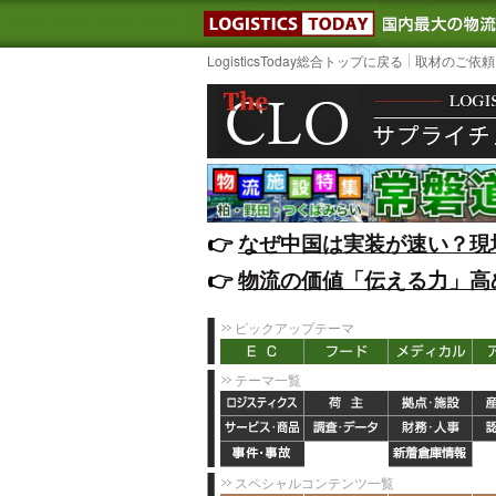
LOGISTIC
LogisticsToday総合トップに戻る
取材のご依頼
👉️
なぜ中国は実装が速い？現
👉️
物流の価値「伝える力」高
ピックアップテーマ
テーマ一覧
スペシャルコンテンツ一覧