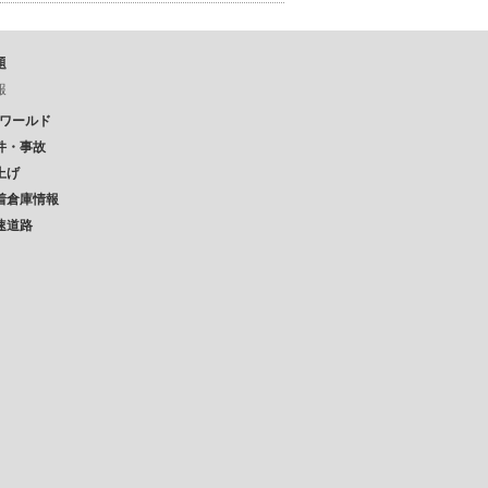
題
報
Pワールド
件・事故
上げ
着倉庫情報
速道路