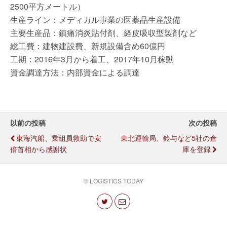
2500平方メートル）
生産ライン：メディカル事業の医薬品生産設備
主要生産品：鎮痛消炎貼付剤、経皮吸収型製剤など
総工費：建物建設費、新規設備含め60億円
工期：2016年3月から着工、2017年10月稼動
資金調達方法：内部資金による調達
以前の投稿
次の投稿
東海汽船、乗組員救助で安
東北運輸局、鈴与など5社の倉
倍首相から感謝状
庫を登録
© LOGISTICS TODAY