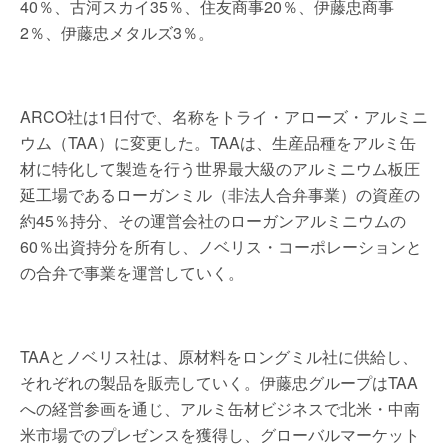
40％、古河スカイ35％、住友商事20％、伊藤忠商事
2％、伊藤忠メタルズ3％。
ARCO社は1日付で、名称をトライ・アローズ・アルミニ
ウム（TAA）に変更した。TAAは、生産品種をアルミ缶
材に特化して製造を行う世界最大級のアルミニウム板圧
延工場であるローガンミル（非法人合弁事業）の資産の
約45％持分、その運営会社のローガンアルミニウムの
60％出資持分を所有し、ノベリス・コーポレーションと
の合弁で事業を運営していく。
TAAとノベリス社は、原材料をロングミル社に供給し、
それぞれの製品を販売していく。伊藤忠グループはTAA
への経営参画を通じ、アルミ缶材ビジネスで北米・中南
米市場でのプレゼンスを獲得し、グローバルマーケット