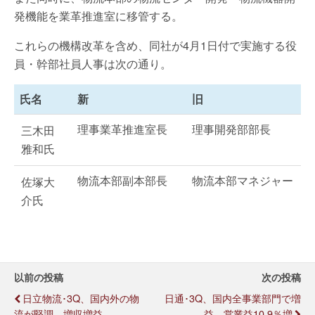
発機能を業革推進室に移管する。
これらの機構改革を含め、同社が4月1日付で実施する役
員・幹部社員人事は次の通り。
氏名
新
旧
理事業革推進室長
理事開発部部長
三木田
雅和氏
物流本部副本部長
物流本部マネジャー
佐塚大
介氏
以前の投稿
次の投稿
日立物流･3Q、国内外の物
日通･3Q、国内全事業部門で増
流が堅調、増収増益
益、営業益10.9％増