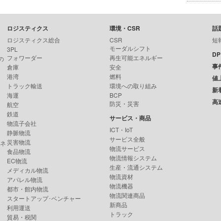
ロジスティクス
環境・CSR
話
ロジスティクス総合
CSR
短
モーダルシフト
3PL
D
フォワーダー
再生可能エネルギー
の
事
倉庫
安全
港湾
燃料
値
トラック輸送
環境への取り組み
新
海運
BCP
高
防災・災害
航空
鉄道
サービス・商品
物流子会社
ICT・IoT
静脈物流
サービス全般
災害物流
ンネ
物流サービス
食品物流
物流情報システム
EC物流
生産・流通システム
メディカル物流
物流資材
アパレル物流
物流機器
都市・館内物流
物流関連商品
スタートアップ･ベンチャー
新商品
利用運送
トラック
貿易・税関