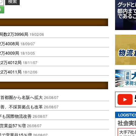
録
数2万3996局
19/02/06
万4008局
18/09/07
万4009局
18/10/05
万4012局
18/11/07
万4011局
18/12/06
、首都圏から名阪へ拡大
26/08/07
に改善、不採算拠点も改革
26/08/07
字も国際物流改善
26/08/07
営業益57％増
26/08/07
果で営業益15％増
26/08/07