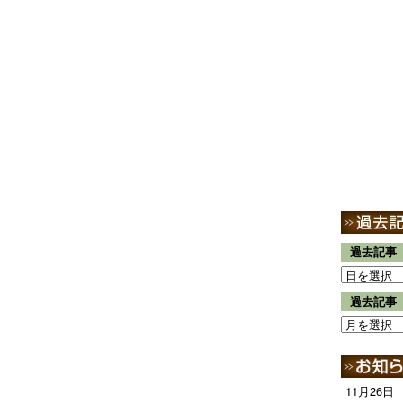
過去記事
過去記事
11月26日