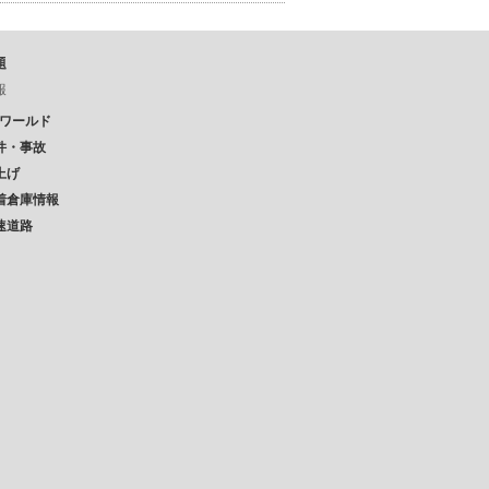
題
報
Pワールド
件・事故
上げ
着倉庫情報
速道路