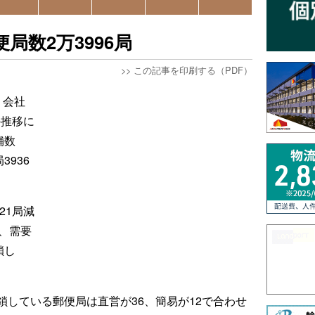
局数2万3996局
>>
この記事を印刷する（PDF）
、会社
の推移に
舗数
3936
21局減
、需要
鎖し
している郵便局は直営が36、簡易が12で合わせ