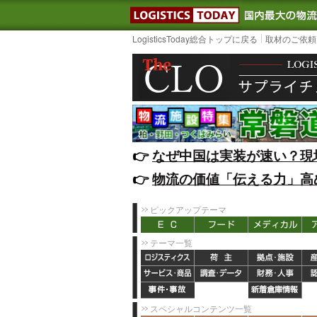
LOGISTIC
LogisticsToday総合トップに戻る
取材のご依頼
👉️
なぜ中国は実装が速い？現
👉️
物流の価値「伝える力」高
ピックアップテーマ
テーマ一覧
スペシャルコンテンツ一覧