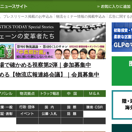
S TODAY｜国内最大の物流ニュースサイト
3PL, SCMなど国内外の最新の物流
、プレスリリース掲載のお申込み
物流セミナー情報の掲載申込み
広告に関する
場で確かめる視察第2弾｜参加募集中
める【物流広報連絡会議】｜会員募集中