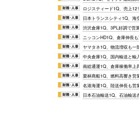
ロジスティード1Q、売上1
日本トランスシティ1Q、海
渋沢倉庫1Q、3PL好調で営
ニッコンHD1Q、倉庫伸長
ヤマタネ1Q、物流増収も一
中央倉庫1Q、国内輸送と輸
南総通運1Q、倉庫稼働率上
栗林商船1Q、燃料高響き営
名港海運1Q、陸送伸長も営業
日本石油輸送1Q、石油輸送