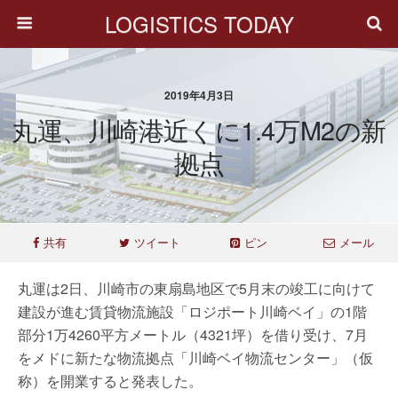
LOGISTICS TODAY
2019年4月3日
丸運、川崎港近くに1.4万m2の新
拠点
共有
ツイート
ピン
メール
丸運は2日、川崎市の東扇島地区で5月末の竣工に向けて
建設が進む賃貸物流施設「ロジポート川崎ベイ」の1階
部分1万4260平方メートル（4321坪）を借り受け、7月
をメドに新たな物流拠点「川崎ベイ物流センター」（仮
称）を開業すると発表した。