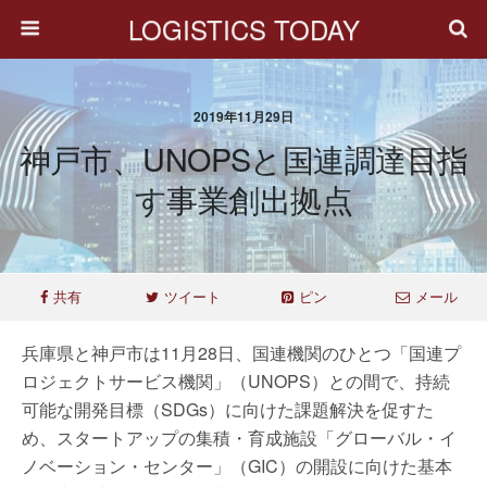
LOGISTICS TODAY
2019年11月29日
神戸市、UNOPSと国連調達目指
す事業創出拠点
共有
ツイート
ピン
メール
兵庫県と神戸市は11月28日、国連機関のひとつ「国連プ
ロジェクトサービス機関」（UNOPS）との間で、持続
可能な開発目標（SDGs）に向けた課題解決を促すた
め、スタートアップの集積・育成施設「グローバル・イ
ノベーション・センター」（GIC）の開設に向けた基本