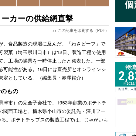
メーカーの供給網直撃
>>
この記事を印刷する（PDF）
が、食品製造の現場に及んだ。「わさビーフ」で
芳製菓（埼玉県川口市）は12日、製造工程で使用
て、工場の操業を一時停止したと発表した。一部
る可能性がある。16日には直売所とオンラインシ
未定としている。（編集長・赤澤裕介）
そのもの
津市）の完全子会社で、1953年創業のポテトチ
の関西工場と、栃木県小山市の委託先・深川フー
いる。ポテトチップスの製造工程では、じゃがいも