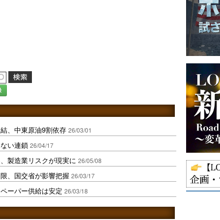
録
結、中東原油9割依存
26/03/01
えない連鎖
26/04/17
界、製造業リスクが現実に
26/05/08
制限、国交省が影響把握
26/03/17
トペーパー供給は安定
26/03/18