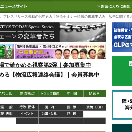
S TODAY｜国内最大の物流ニュースサイト
3PL, SCMなど国内外の最新の物流
、プレスリリース掲載のお申込み
物流セミナー情報の掲載申込み
広告に関する
場で確かめる視察第2弾｜参加募集中
める【物流広報連絡会議】｜会員募集中