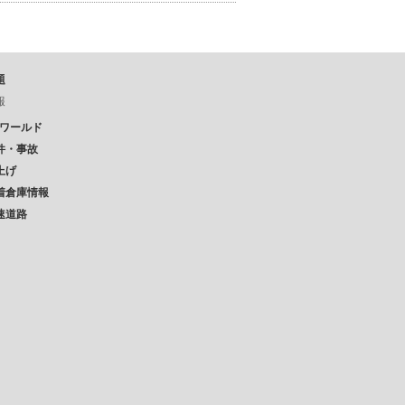
題
報
Pワールド
件・事故
上げ
着倉庫情報
速道路