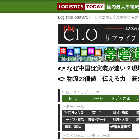
LOGISTIC
LogisticsToday総合トップに戻る
取材のご依頼
👉️
なぜ中国は実装が速い？現
👉️
物流の価値「伝える力」高
ピックアップテーマ
テーマ一覧
スペシャルコンテンツ一覧