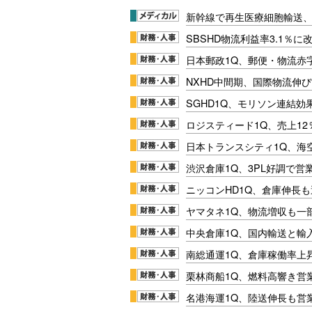
新幹線で再生医療細胞輸送
SBSHD物流利益率3.1％
日本郵政1Q、郵便・物流赤
NXHD中間期、国際物流伸び
SGHD1Q、モリソン連結効
ロジスティード1Q、売上1
日本トランスシティ1Q、海
渋沢倉庫1Q、3PL好調で営
ニッコンHD1Q、倉庫伸長
ヤマタネ1Q、物流増収も一
中央倉庫1Q、国内輸送と輸
南総通運1Q、倉庫稼働率上
栗林商船1Q、燃料高響き営
名港海運1Q、陸送伸長も営業