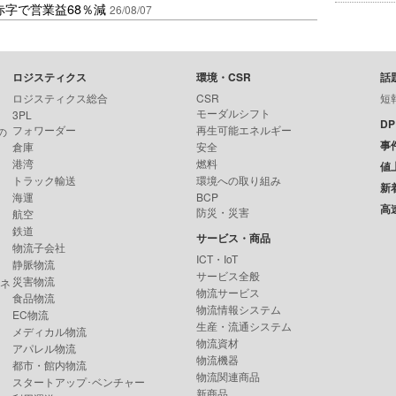
赤字で営業益68％減
26/08/07
ロジスティクス
環境・CSR
話
ロジスティクス総合
CSR
短
モーダルシフト
3PL
D
フォワーダー
再生可能エネルギー
の
事
倉庫
安全
港湾
燃料
値
トラック輸送
環境への取り組み
新
海運
BCP
高
防災・災害
航空
鉄道
サービス・商品
物流子会社
ICT・IoT
静脈物流
サービス全般
災害物流
ンネ
物流サービス
食品物流
物流情報システム
EC物流
生産・流通システム
メディカル物流
物流資材
アパレル物流
物流機器
都市・館内物流
物流関連商品
スタートアップ･ベンチャー
新商品