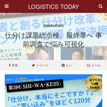
LOGISTICS TODAY
2026年2月20日
仕分け課題総点検、最終章へ 事
前調査で悩み可視化
共有
ツイート
ピン
メール