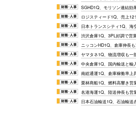
SGHD1Q、モリソン連結効
ロジスティード1Q、売上1
日本トランスシティ1Q、海
渋沢倉庫1Q、3PL好調で営
ニッコンHD1Q、倉庫伸長
ヤマタネ1Q、物流増収も一
中央倉庫1Q、国内輸送と輸
南総通運1Q、倉庫稼働率上
栗林商船1Q、燃料高響き営
名港海運1Q、陸送伸長も営業
日本石油輸送1Q、石油輸送