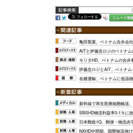
ニュース登
亀田製菓、ベトナム合弁会社
AITと伊藤忠ロジのベトナ
モリタHD、ベトナムの合弁
伊藤忠ロジとAIT、ベトナ
名糖運輸、ベトナムに低温
新幹線で再生医療細胞輸送
SBSHD物流利益率3.1％
日本郵政1Q、郵便・物流赤
NXHD中間期、国際物流伸び