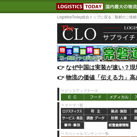
LOGISTIC
LogisticsToday総合トップに戻る
取材のご依頼
👉️
なぜ中国は実装が速い？現
👉️
物流の価値「伝える力」高
ピックアップテーマ
テーマ一覧
スペシャルコンテンツ一覧