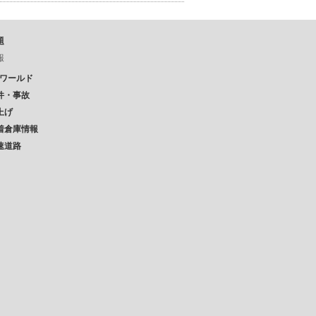
題
報
Pワールド
件・事故
上げ
着倉庫情報
速道路