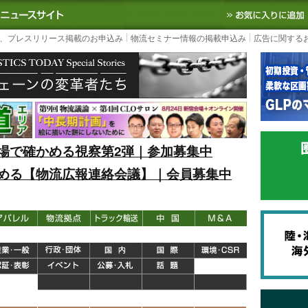
S TODAY｜国内最大の物流ニュースサイト
3PL, SCMなど国内外の最新の物流
、プレスリリース掲載のお申込み
物流セミナー情報の掲載申込み
広告に関する
場で確かめる視察第2弾｜参加募集中
める【物流広報連絡会議】｜会員募集中