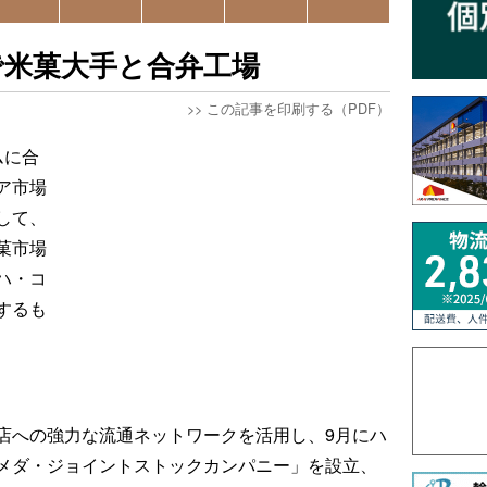
で米菓大手と合弁工場
>>
この記事を印刷する（PDF）
ムに合
ア市場
して、
菓市場
ハ・コ
するも
店への強力な流通ネットワークを活用し、9月にハ
メダ・ジョイントストックカンパニー」を設立、