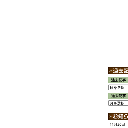
過去記事
過去記事
11月26日