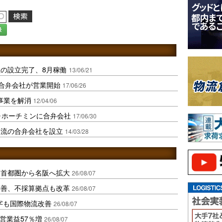
録
の設立完了、8月稼働
13/06/21
ム合弁会社が営業開始
17/06/26
事業を解消
12/04/06
ム･ホーチミンに合弁会社
17/06/30
物流の合弁会社を設立
14/03/28
、首都圏から名阪へ拡大
26/08/07
に改善、不採算拠点も改革
26/08/07
字も国際物流改善
26/08/07
営業益57％増
26/08/07