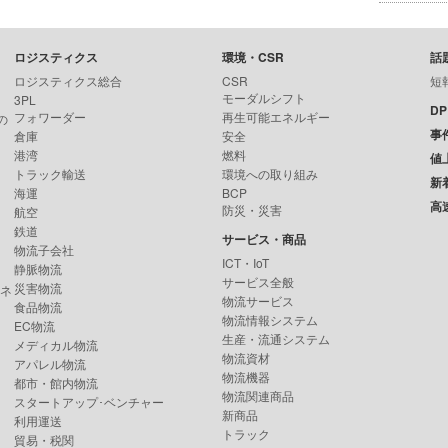
ロジスティクス
環境・CSR
話
ロジスティクス総合
CSR
短
モーダルシフト
3PL
D
フォワーダー
再生可能エネルギー
の
事
倉庫
安全
港湾
燃料
値
トラック輸送
環境への取り組み
新
海運
BCP
高
防災・災害
航空
鉄道
サービス・商品
物流子会社
ICT・IoT
静脈物流
サービス全般
災害物流
ンネ
物流サービス
食品物流
物流情報システム
EC物流
生産・流通システム
メディカル物流
物流資材
アパレル物流
物流機器
都市・館内物流
物流関連商品
スタートアップ･ベンチャー
新商品
利用運送
トラック
貿易・税関