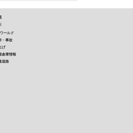
題
報
Pワールド
件・事故
上げ
着倉庫情報
速道路