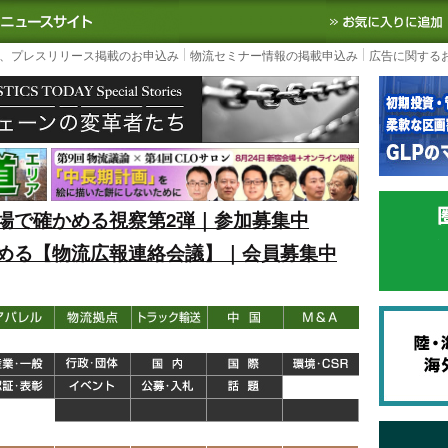
S TODAY｜国内最大の物流ニュースサイト
3PL, SCMなど国内外の最新の物流
、プレスリリース掲載のお申込み
物流セミナー情報の掲載申込み
広告に関する
場で確かめる視察第2弾｜参加募集中
める【物流広報連絡会議】｜会員募集中