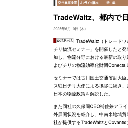
TradeWaltz、都
2025年6月19日 (木)
TradeWaltz（トレ
チリ物流セミナー」を開催したと発
加し、物流分野における最新の取り
よびチリの物流効率化財団Conecta L
セミナーでは古川国土交通省副大臣
ス駐日チリ大使による挨拶に続き、
日本の物流政策を解説した。
また同社の久保岡CEO補佐兼アラ
外展開状況を紹介し、中南米地域貿
社が提供するTradeWaltzとCov