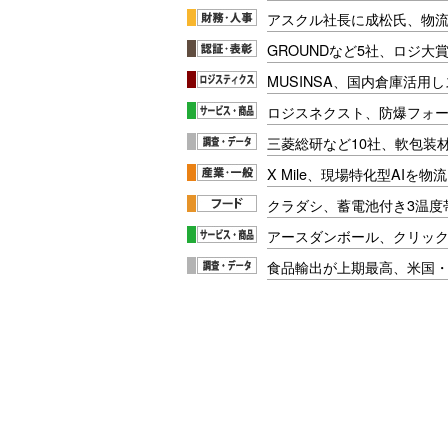
アスクル社長に成松氏、物
GROUNDなど5社、ロジ大
MUSINSA、国内倉庫活用
ロジスネクスト、防爆フォ
三菱総研など10社、軟包装
X Mile、現場特化型AIを
クラダシ、蓄電池付き3温度
アースダンボール、クリッ
食品輸出が上期最高、米国