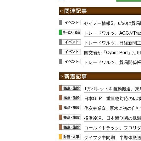
セイノー情報S、6/20に貿
トレードワルツ、AGCがTrad
トレードワルツ、日経新聞
国交省が「Cyber Port」活
トレードワルツ、貿易関係
1万パレットを自動搬送、東
日本GLP、重量物対応の広
住友林業G、厚木に初の自社
横浜冷凍、日本海側初の低
コールドトラック、フロリ
ダイフク中間期、半導体搬