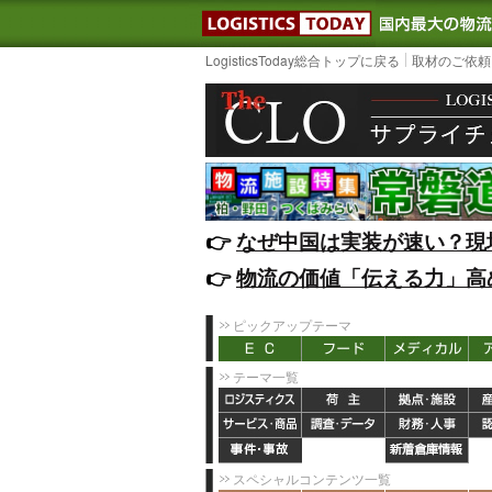
LOGISTIC
LogisticsToday総合トップに戻る
取材のご依頼
👉️
なぜ中国は実装が速い？現
👉️
物流の価値「伝える力」高
ピックアップテーマ
テーマ一覧
スペシャルコンテンツ一覧