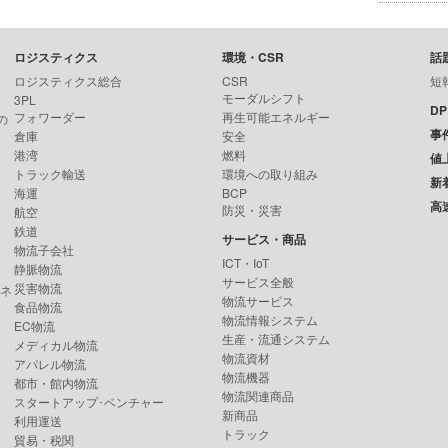
ロジスティクス
環境・CSR
話
ロジスティクス総合
CSR
短
モーダルシフト
3PL
D
フォワーダー
再生可能エネルギー
の
事
倉庫
安全
港湾
燃料
値
トラック輸送
環境への取り組み
新
海運
BCP
高
防災・災害
航空
鉄道
サービス・商品
物流子会社
ICT・IoT
静脈物流
サービス全般
災害物流
ンネ
物流サービス
食品物流
物流情報システム
EC物流
生産・流通システム
メディカル物流
物流資材
アパレル物流
物流機器
都市・館内物流
物流関連商品
スタートアップ･ベンチャー
新商品
利用運送
トラック
貿易・税関