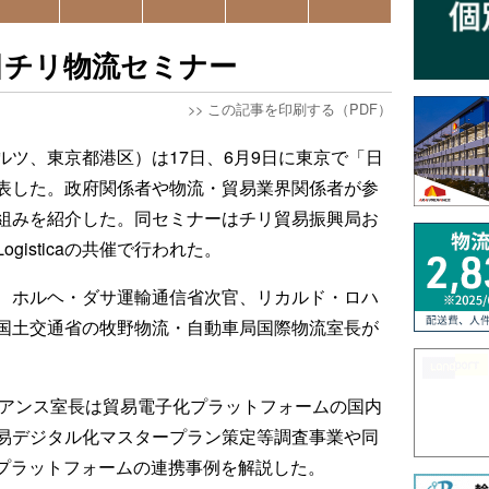
内で日チリ物流セミナー
>>
この記事を印刷する（PDF）
ードワルツ、東京都港区）は17日、6月9日に東京で「日
表した。政府関係者や物流・貿易業界関係者が参
組みを紹介した。同セミナーはチリ貿易振興局お
ogisticaの共催で行われた。
、ホルヘ・ダサ運輸通信省次官、リカルド・ロハ
国土交通省の牧野物流・自動車局国際物流室長が
イアンス室長は貿易電子化プラットフォームの国内
易デジタル化マスタープラン策定等調査事業や同
antisプラットフォームの連携事例を解説した。