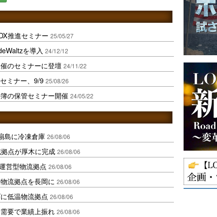
易DX推進セミナー
25/05/27
eWaltzを導入
24/12/12
主催のセミナーに登壇
24/11/22
用セミナー、9/9
25/08/26
帳簿の保管セミナー開催
24/05/22
扇島に冷凍倉庫
26/08/06
域拠点が厚木に完成
26/08/06
運営型物流拠点
26/08/06
温物流拠点を長岡に
26/08/06
ダに低温物流拠点
26/08/06
送需要で業績上振れ
26/08/06